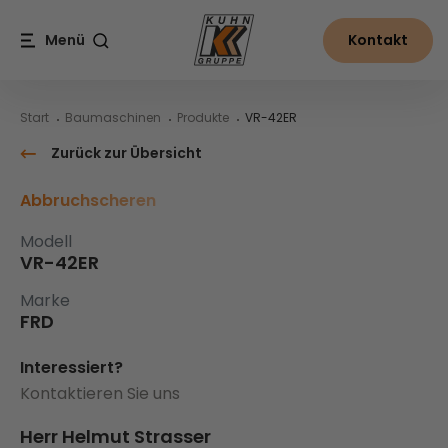
Table Of Content
VR-42ER
Inhalt
Inhaltsverzeichnis
Hauptnavigation
Menü
Kontakt
Suche
Start
Baumaschinen
Produkte
VR-42ER
Zurück zur Übersicht
Abbruchscheren
Modell
VR-42ER
Marke
FRD
Interessiert?
Kontaktieren Sie uns
Herr Helmut Strasser