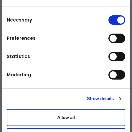
Consent
Necessary
Selection
Preferences
Technische Daten
Statistics
30 - 55 t
Dienstgewicht Trägergerät
Marketing
klick mich
Show details
Kuhn
Allow all
Ladetechnik