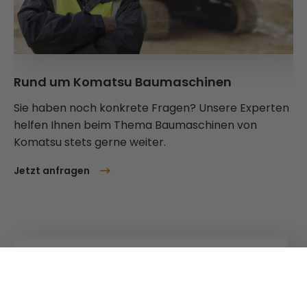
Rund um Komatsu Baumaschinen
Sie haben noch konkrete Fragen? Unsere Experten
helfen Ihnen beim Thema Baumaschinen von
Komatsu stets gerne weiter.
Jetzt anfragen
Kuhn
Ladetechnik