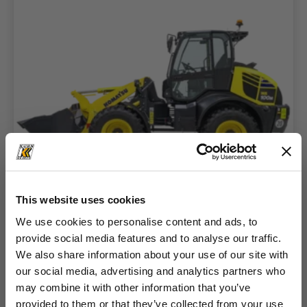
Marke & Modell
Komatsu WA100M-8
This website uses cookies
Betriebsgewicht
Schaufelkapazität
We use cookies to personalise content and ads, to
7,075-7,465 t
1,05-1,8 m³
provide social media features and to analyse our traffic.
We also share information about your use of our site with
Kompaktradlader
our social media, advertising and analytics partners who
Details
may combine it with other information that you’ve
provided to them or that they’ve collected from your use