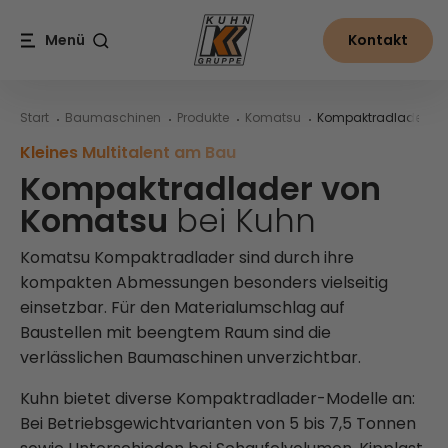
Table Of Content
Kompaktradlader von Komatsu bei Kuhn
Kompaktradlader von Komatsu im Detail
Alles rund um Komatsu Kompaktradlader bei Kuhn
Inhalt
Inhaltsverzeichnis
Hauptnavigation
Menü
Kontakt
Suche
Start
Baumaschinen
Produkte
Komatsu
Kompaktradlader
Kleines Multitalent am Bau
Kompaktradlader von
Komatsu
bei Kuhn
Komatsu Kompaktradlader sind durch ihre
kompakten Abmessungen besonders vielseitig
einsetzbar. Für den Materialumschlag auf
Baustellen mit beengtem Raum sind die
verlässlichen Baumaschinen unverzichtbar.
Kuhn bietet diverse Kompaktradlader-Modelle an:
Bei Betriebsgewichtvarianten von 5 bis 7,5 Tonnen