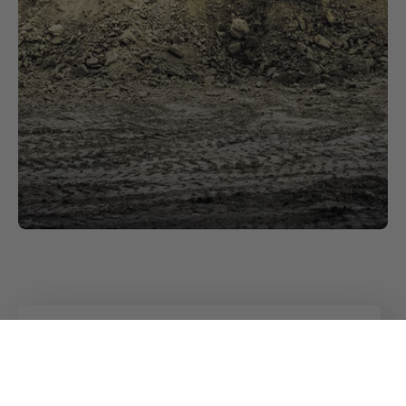
Vielfältiges Portfolio
Alle Branchen
bei Kuhn im
Überblick
Kuhn
Zu den Branchen
Ladetechnik