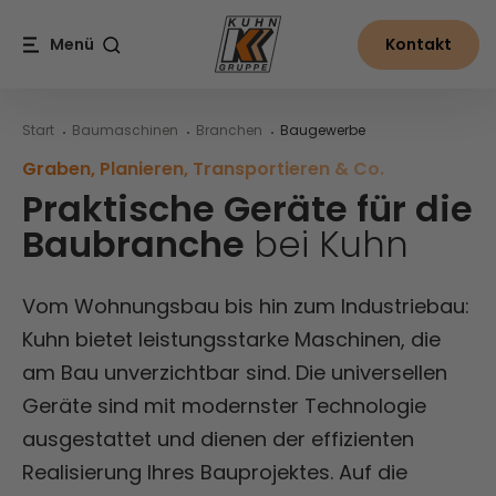
Table Of Content
Multifunktionelle Baumaschinen bei Kuhn
Baumaschinen für die Baubranche bei Kuhn
Praktische Geräte für die Baubranche bei Kuhn
Inhalt
Inhaltsverzeichnis
Hauptnavigation
Menü
Kontakt
Suche
Start
Baumaschinen
Branchen
Baugewerbe
Graben, Planieren, Transportieren & Co.
Praktische Geräte für die
Baubranche
bei Kuhn
Vom Wohnungsbau bis hin zum Industriebau:
Kuhn bietet leistungsstarke Maschinen, die
am Bau unverzichtbar sind. Die universellen
Geräte sind mit modernster Technologie
ausgestattet und dienen der effizienten
Realisierung Ihres Bauprojektes. Auf die