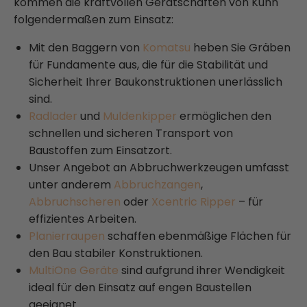
kommen die kraftvollen Gerätschaften von Kuhn
folgendermaßen zum Einsatz:
Mit den Baggern von
Komatsu
heben Sie Gräben
für Fundamente aus, die für die Stabilität und
Sicherheit Ihrer Baukonstruktionen unerlässlich
sind.
Radlader
und
Muldenkipper
ermöglichen den
schnellen und sicheren Transport von
Baustoffen zum Einsatzort.
Unser Angebot an Abbruchwerkzeugen umfasst
unter anderem
Abbruchzangen
,
Abbruchscheren
oder
Xcentric Ripper
– für
effizientes Arbeiten.
Planierraupen
schaffen ebenmäßige Flächen für
den Bau stabiler Konstruktionen.
MultiOne Geräte
sind aufgrund ihrer Wendigkeit
ideal für den Einsatz auf engen Baustellen
geeignet.