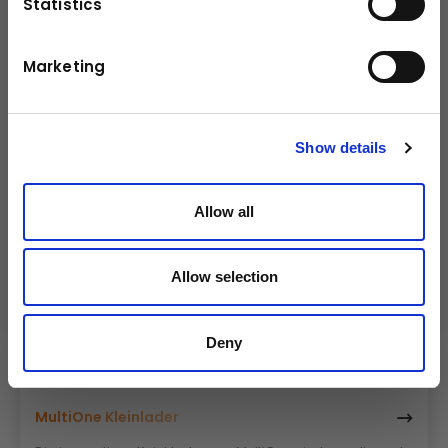
Statistics
Mit den Komatsu Motor-Gradern nivellieren und planieren
Sie effizient und nachhaltig am Bau.
Marketing
klick mich
Show details
Allow all
Allow selection
Deny
MultiOne Kleinlader