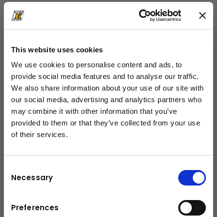
Marke & Modell
Powerscreen Powertrak 750
This website uses cookies
Durchsatzleistung
We use cookies to personalise content and ads, to
600 Tonnen pro Stunde
provide social media features and to analyse our traffic.
We also share information about your use of our site with
Vorsiebe
our social media, advertising and analytics partners who
Details
may combine it with other information that you’ve
provided to them or that they’ve collected from your use
of their services.
schließen
Consent
Necessary
Selection
Preferences