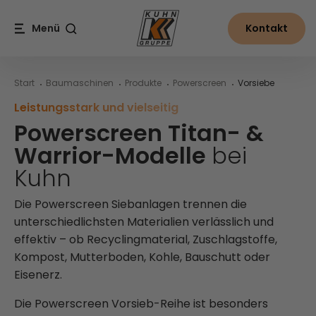
Table Of Content
Powerscreen Titan- & Warrior-Modelle bei Kuhn
Alles rund um Powerscreen Baumaschinen bei Kuhn
Inhalt
Inhaltsverzeichnis
Hauptnavigation
Menü
Kontakt
Suche
Start
Baumaschinen
Produkte
Powerscreen
Vorsiebe
Leistungsstark und vielseitig
Powerscreen Titan- &
Warrior-Modelle
bei
Kuhn
Die Powerscreen Siebanlagen trennen die
unterschiedlichsten Materialien verlässlich und
effektiv – ob Recyclingmaterial, Zuschlagstoffe,
Kompost, Mutterboden, Kohle, Bauschutt oder
Eisenerz.
Die Powerscreen Vorsieb-Reihe ist besonders