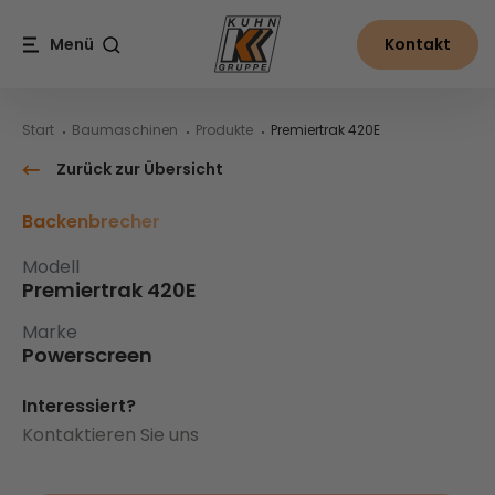
Table Of Content
Premiertrak 420E
Inhalt
Inhaltsverzeichnis
Hauptnavigation
Menü
Kontakt
Suche
Start
Baumaschinen
Produkte
Premiertrak 420E
Zurück zur Übersicht
Backenbrecher
Modell
Premiertrak 420E
Marke
Powerscreen
Interessiert?
Kontaktieren Sie uns