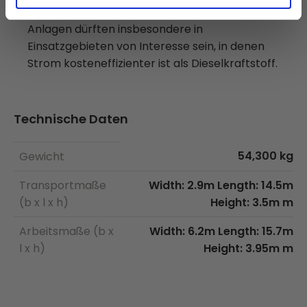
Energiequelle sie nutzen möchten. Hybrid-
Anlagen dürften insbesondere in
Einsatzgebieten von Interesse sein, in denen
Strom kosteneffizienter ist als Dieselkraftstoff.
Technische Daten
54,300 kg
Gewicht
Transportmaße
Width: 2.9m Length: 14.5m
(b x l x h)
Height: 3.5m m
Arbeitsmaße (b x
Width: 6.2m Length: 15.7m
l x h)
Height: 3.95m m