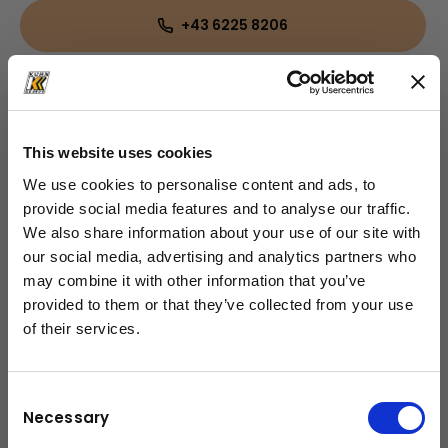
+43 6225 8206
Office.ATB@kuhn.at
This website uses cookies
Downloads
We use cookies to personalise content and ads, to
Broschüre
(PDF, 1.55 MB)
provide social media features and to analyse our traffic.
We also share information about your use of our site with
our social media, advertising and analytics partners who
may combine it with other information that you’ve
provided to them or that they’ve collected from your use
of their services.
schließen
Consent
Necessary
Selection