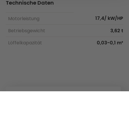
Technische Daten
17,4/ kW/HP
Motorleistung
Betriebsgewicht
3,62 t
Löffelkapazität
0,03-0,1 m³
Kuhn
Ladetechnik
Kuhn