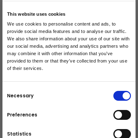
+43-6225-8206-135
This website uses cookies
h.strasser@kuhn.at
We use cookies to personalise content and ads, to
provide social media features and to analyse our traffic.
We also share information about your use of our site with
our social media, advertising and analytics partners who
Downloads
may combine it with other information that you’ve
Broschüre
(PDF, 2.08 MB)
provided to them or that they’ve collected from your use
of their services.
schließen
Consent
Necessary
Selection
Preferences
Statistics