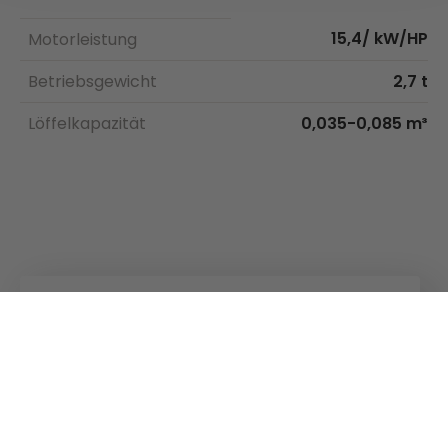
15,4/ kW/HP
Motorleistung
Betriebsgewicht
2,7 t
Löffelkapazität
0,035-0,085 m³
Kuhn
Ladetechnik
Kuhn
Gruppe