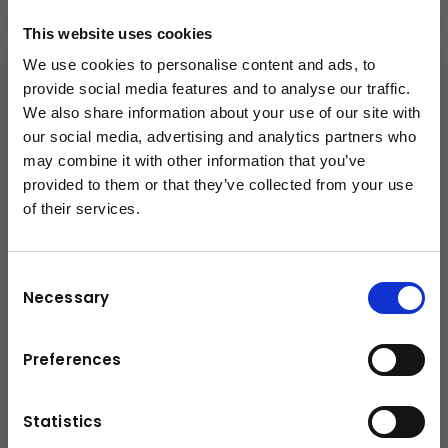
+43-6225-8206-135
This website uses cookies
We use cookies to personalise content and ads, to
h.strasser@kuhn.at
provide social media features and to analyse our traffic.
We also share information about your use of our site with
our social media, advertising and analytics partners who
Downloads
may combine it with other information that you’ve
provided to them or that they’ve collected from your use
Broschüre
(PDF, 4.14 MB)
of their services.
schließen
Consent
Necessary
Selection
Preferences
Statistics