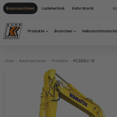
Table Of Content
PC220LC-12
Inhalt
Inhaltsverzeichnis
Hauptnavigation
Ka
Baumaschinen
Ladetechnik
Kuhn World
Produkte
Branchen
Gebrauchtmaschi
Start
Baumaschinen
Produkte
PC220LC-12