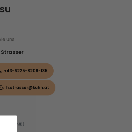
su
Sie uns
 Strasser
+43-6225-8206-135
h.strasser@kuhn.at
PDF, 5.16 MB)