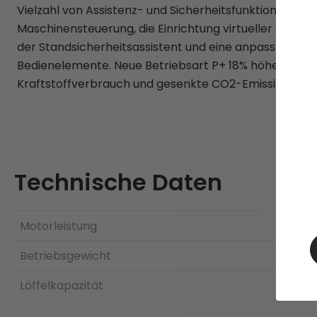
Vielzahl von Assistenz- und Sicherheitsfunktionen. Dar
Maschinensteuerung, die Einrichtung virtueller Wände 
der Standsicherheitsassistent und eine anpassbare B
Bedienelemente. Neue Betriebsart P+ 18% höhere Produ
Kraftstoffverbrauch und gesenkte CO2-Emissionen
Technische Daten
Motorleistung
Betriebsgewicht
Löffelkapazität