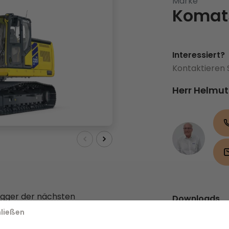
Marke
Komat
Interessiert?
Kontaktieren 
Herr Helmut
agger der nächsten
Downloads
aftstoffeffizienz, setzt
ließen
Broschüre
(
mie, und bietet eine