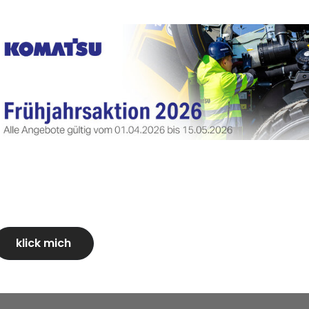
unter befinden sich die 2D-
(2D), die Nutzlastwaage,
elegung der
ktivität 18% niedrigerer
129/173 kW/HP
klick mich
24-24,8 t
1,8 m³