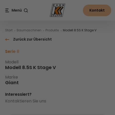
Table Of Content
Modell 8.5S K Stage V
Inhalt
Inhaltsverzeichnis
Hauptnavigation
Menü
Kontakt
Suche
Start
Baumaschinen
Produkte
Modell 8.5S K Stage V
Zurück zur Übersicht
Serie 8
Modell
Modell 8.5S K Stage V
Marke
Giant
Interessiert?
Kontaktieren Sie uns