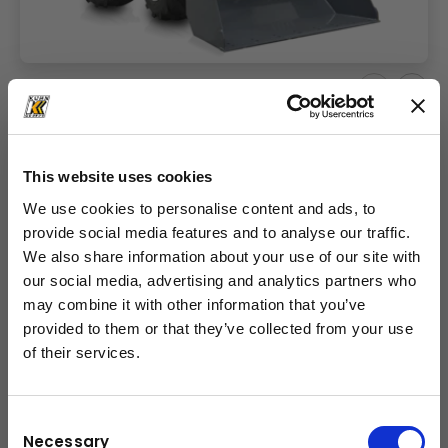
MultiOne Serie 8 ist die beste Lösung auf dem
Markt der Knicklader für all diejenigen, welche
zu all den unglaublich vielen Anwendungen der
This website uses cookies
neuen Serie noch hohes Drehmoment und
We use cookies to personalise content and ads, to
hohe Geschwindigkeiten benötigen.
provide social media features and to analyse our traffic.
Die Serie 8 nutzt denselben neuen Rahmen der
We also share information about your use of our site with
Serie 7, ist aber mit einem stärkeren Motor
our social media, advertising and analytics partners who
ausgestattet und so verleihen die direkt
may combine it with other information that you’ve
provided to them or that they’ve collected from your use
antreibenden Radmotoren zur Konkurrenz
of their services.
unvergleichbar hohe Schubkraft. Die
schließen
Ausstattungselemente bezüglich Stabilität und
Zuverlässigkeit dieser neuen revolutionären
Consent
Knicklader profitieren vom fortschrittlichen
Necessary
Selection