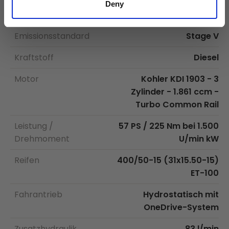
Deny
13 - 26 km/h
Höchstgeschwindigkeit
Emissionsstandard
Stage V
Kraftstoff
Diesel
Motor
Kohler KDI 1903 - 3
Zylinder - 1.861 ccm -
Turbo Common Rail
Leistung /
57 PS / 225 Nm bei 1.500
Drehmoment
U/min kW
Reifen
400/50-15 (31x15.50-15)
ET-100
Fahrantrieb
Hydrostatisch mit
OneDrive-System
Zusatzhydraulik
83 l/min