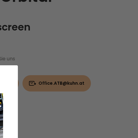
screen
Sie uns
 8206
Office.ATB@kuhn.at