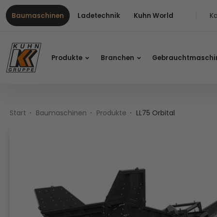
Table Of Content
LL75 Orbital
Inhalt
Inhaltsverzeichnis
Hauptnavigation
Ka
Baumaschinen
Ladetechnik
Kuhn World
Produkte
Branchen
Gebrauchtmaschi
Start
Baumaschinen
Produkte
LL75 Orbital