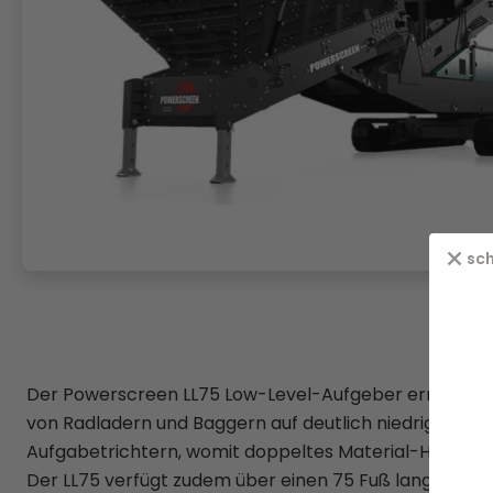
sch
Der Powerscreen LL75 Low-Level-Aufgeber ermöglicht
von Radladern und Baggern auf deutlich niedrigerer H
Aufgabetrichtern, womit doppeltes Material-Handling v
Der LL75 verfügt zudem über einen 75 Fuß langen Hald