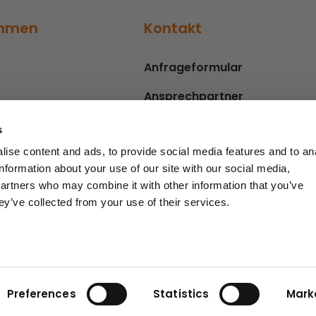
ehmen
Kontakt
Anfrageformular
Ansprechpartner
s
ise content and ads, to provide social media features and to an
information about your use of our site with our social media,
partners who may combine it with other information that you’ve
ey’ve collected from your use of their services.
Hinweisgebersystem
Impressum
Preferences
Statistics
Mark