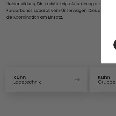
Haldenbildung. Die kreisförmige Anordnung ermöglich
Förderbands separat vom Unterwagen. Dies erhöht die
die Koordination am Einsatz.
Kuhn
Kuhn
Ladetechnik
Gruppe