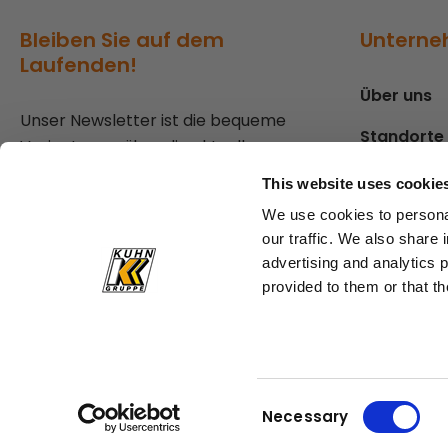
Bleiben Sie auf dem
Untern
Laufenden!
Über uns
Unser Newsletter ist die bequeme
Standorte
Variante, um über die aktuellen
Geschehnisse in der Welt von Kuhn
Presse
This website uses cookie
informiert zu bleiben.
We use cookies to personal
our traffic. We also share 
Zum Newsletter anmelden
advertising and analytics 
provided to them or that th
© Kuhn Baumaschinen
Teil der Kuhn Gruppe
Consent
Necessary
Selection