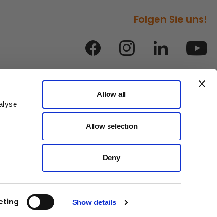
Folgen Sie uns!
Allow all
alyse
Allow selection
Deny
Verhaltenskodex
Datenschutz
AGB
eting
Show details