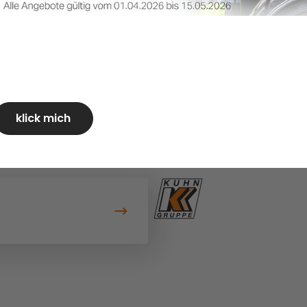
t eine Drehung des
 Effizienz und verbessert
klick mich