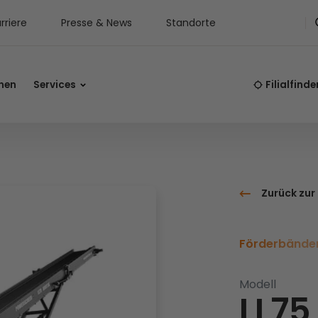
rriere
Presse & News
Standorte
nen
Services
Filialfinde
Zurück zur
Förderbände
Modell
LL75