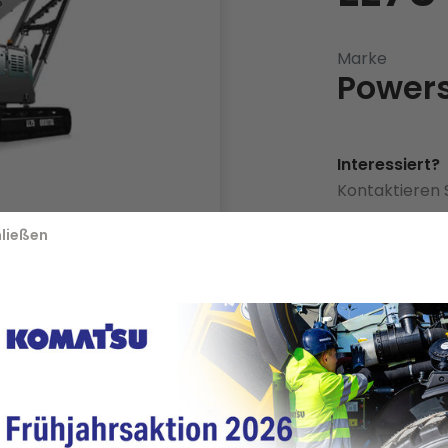
Marke
Power
Interessiert?
Kontaktieren 
ließen
+43 6225
 eine direkte Beschickung
öhe als bei anderen
or Ort überflüssig wird.
enförderer für erstklassige