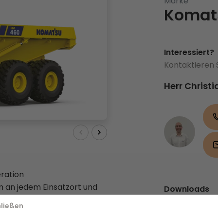
Marke
Komat
Interessiert?
Kontaktieren 
Herr Christ
ration
m an jedem Einsatzort und
Downloads
Leistungen zu erbringen
Broschüre
(
ließen
Seine fortschrittlichen