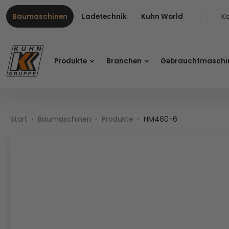
Table Of Content
HM460-6
Inhalt
Inhaltsverzeichnis
Hauptnavigation
Ka
Baumaschinen
Ladetechnik
Kuhn World
Produkte
Branchen
Gebrauchtmaschi
Start
Baumaschinen
Produkte
HM460-6