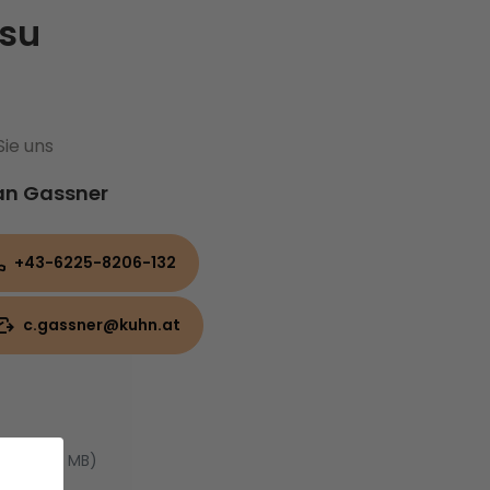
su
Sie uns
ian Gassner
+43-6225-8206-132
c.gassner@kuhn.at
PDF, 4.92 MB)