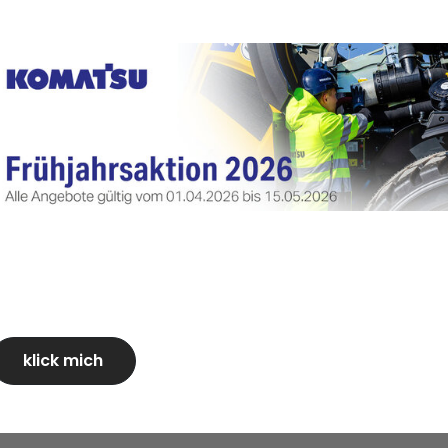
emse und
tive und sichere Bedienung
 Bedieners und zur
386/518 kW/HP
32,9-74,9 t
klick mich
42 t
53,5 km/h