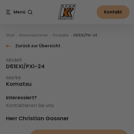
Table Of Content
D61EXi/PXi-24
Inhalt
Inhaltsverzeichnis
Hauptnavigation
Menü
Kontakt
Suche
Start
Baumaschinen
Produkte
D61EXi/PXi-24
Zurück zur Übersicht
Modell
D61EXi/PXi-24
Marke
Komatsu
Interessiert?
Kontaktieren Sie uns
Herr Christian Gassner