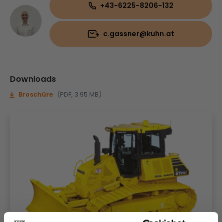
+43-6225-8206-132
c.gassner@kuhn.at
Downloads
Broschüre
(PDF, 3.95 MB)