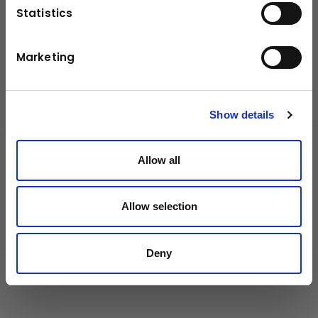
Abbauen von Antennen und Kabeln am Schild
Statistics
ist nicht mehr nötig und der damit verbundene
Verschleiß der Komponenten entfällt. Die
Effektivität des Bulldozers wird dadurch enorm
Marketing
klick mich
gefördert.
Show details
Technische Daten
Allow all
126/169 kW/HP
Motorleistung
Betriebsgewicht
18,6-19,6 t
Allow selection
Blade Capacity
3,4-3,8 m³
Deny
Schildabmessungen
3,86 m x m