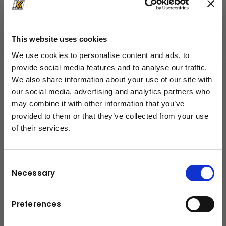
This website uses cookies
Einzigartiges automatisiertes Planieren vom
We use cookies to personalise content and ads, to
Grob- bis zum Feinplanum
provide social media features and to analyse our traffic.
Die D61EXi-24 / D61PXi-24 wird ab Werk mit
We also share information about your use of our site with
einer 3D-Maschinensteuerung mit globalem
our social media, advertising and analytics partners who
Navigationssatellitensystem (GNSS)
may combine it with other information that you’ve
ausgerüstet. Die üblicherweise am Schild
provided to them or that they’ve collected from your use
installierten
of their services.
schließen
Maschinensteuerungskomponenten wurden
durch eine auf dem Kabinendach montierte
Consent
Antenne, eine hochpräzise inertiale
Necessary
Selection
Messeinheit (IMU+) und Hydraulikzylinder mit
Hubwegsensoren ersetzt. Die in die Zylinder
integrierten Sensoren sind robust und arbeiten
Preferences
millimetergenau. Das tägliche An- und