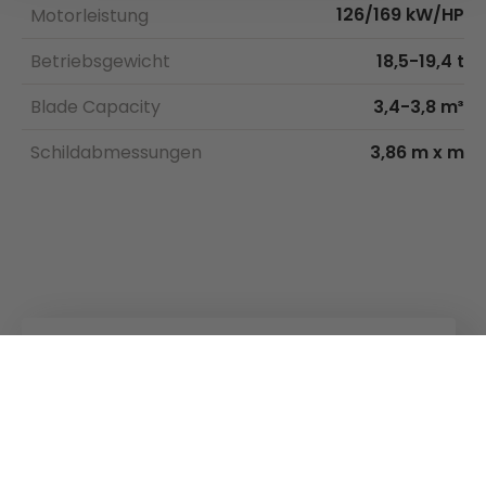
126/169 kW/HP
Motorleistung
Betriebsgewicht
18,5-19,4 t
Blade Capacity
3,4-3,8 m³
Schildabmessungen
3,86 m x m
Kuhn
Ladetechnik
Kuhn
Gruppe