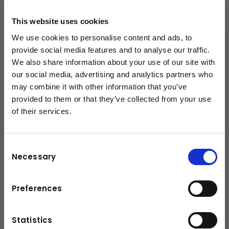
+43-6225-8206-132
This website uses cookies
c.gassner@kuhn.at
We use cookies to personalise content and ads, to
provide social media features and to analyse our traffic.
We also share information about your use of our site with
our social media, advertising and analytics partners who
Downloads
may combine it with other information that you’ve
Broschüre
(PDF, 2.79 MB)
provided to them or that they’ve collected from your use
of their services.
schließen
Consent
Necessary
Selection
Preferences
Statistics