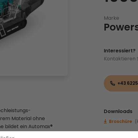
Marke
Power
Interessiert?
Kontaktieren 
+43 6225
ochleistungs-
Downloads
erem Material ohne
Broschüre
(
ne bildet ein Automax®
nerungsgrad sowie Schotter