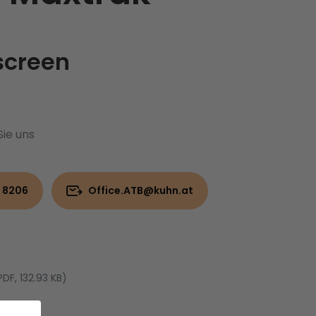
screen
Sie uns
 8206
Office.ATB@kuhn.at
PDF, 132.93 KB)