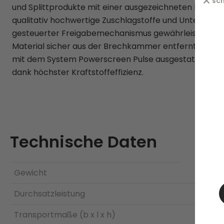
sch
und Splittprodukte mit einer ausgezeichneten Kubizität
qualitativ hochwertige Zuschlagstoffe und Unterbaumat
gesteuerter Freigabemechanismus gewährleistet, das
Material sicher aus der Brechkammer entfernt wird. D
mit dem System Powerscreen Pulse ausgestattet und a
dank höchster Kraftstoffeffizienz.
Technische Daten
Gewicht
Durchsatzleistung
Transportmaße (b x l x h)