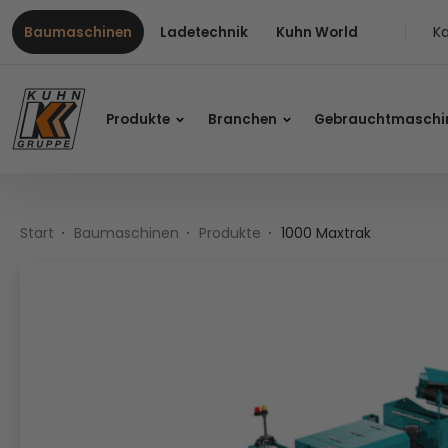
Table Of Content
1000 Maxtrak
Inhalt
Inhaltsverzeichnis
Hauptnavigation
Ka
Baumaschinen
Ladetechnik
Kuhn World
Produkte
Branchen
Gebrauchtmaschi
Start
Baumaschinen
Produkte
1000 Maxtrak