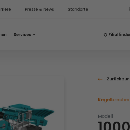
rriere
Presse & News
Standorte
nen
Services
Filialfinde
Zurück zur
Kegelbreche
Modell
1000