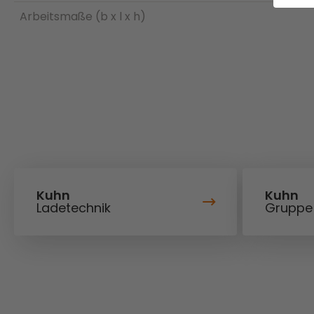
Arbeitsmaße (b x l x h)
Kuhn
Kuhn
Ladetechnik
Gruppe