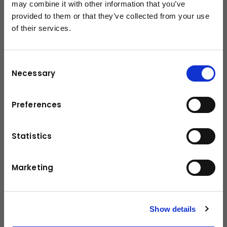
Technische Daten
may combine it with other information that you’ve
provided to them or that they’ve collected from your use
of their services.
schließen
5500 kg
Tragfähigkeit
Leistung / Drehmoment
68,5 kW
Consent
Necessary
Reifen
4-Rad-SE
Selection
Eigengewicht
7570 kg
Preferences
Hubhöhe
3300 mm
Statistics
Fahrgeschwindigkeit ohne Last
22,5 km/h
Fahrgeschwindigkeit mit Last
22 km/h
Marketing
Antrieb
Gas
Show details