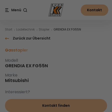
Table Of Content
GRENDIA EX FG55N
Inhalt
Inhaltsverzeichnis
Hauptnavigation
Menü
Kontakt
Suche
Start
Ladetechnik
Stapler
GRENDIA EX FG55N
Zurück zur Übersicht
Gasstapler
Modell
GRENDIA EX FG55N
Marke
Mitsubishi
Interessiert?
Kontakt finden