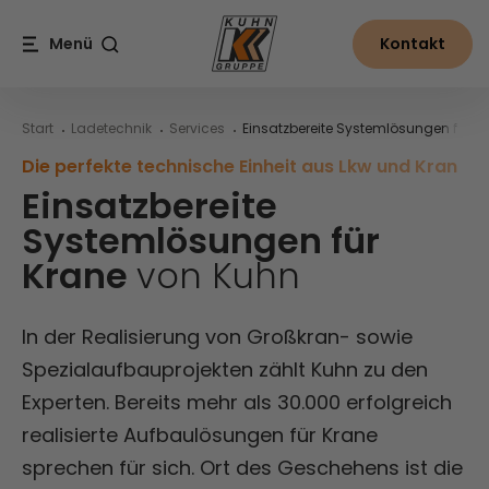
Table Of Content
Von der Idee zum finalen Aufbauprojekt
Krane von PALFINGER bei Kuhn
Einsatzbereite Systemlösungen für Krane von Kuhn
Inhalt
Inhaltsverzeichnis
Hauptnavigation
Menü
Kontakt
Suche
Start
Ladetechnik
Services
Einsatzbereite Systemlösungen für K
Die perfekte technische Einheit aus Lkw und Kran
Einsatzbereite
Systemlösungen für
Krane
von Kuhn
In der Realisierung von Großkran- sowie
Spezialaufbauprojekten zählt Kuhn zu den
Experten. Bereits mehr als 30.000 erfolgreich
realisierte Aufbaulösungen für Krane
sprechen für sich. Ort des Geschehens ist die