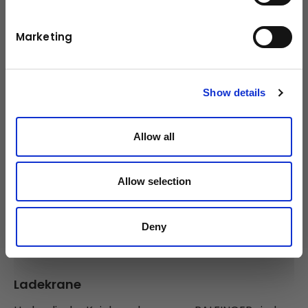
Krane von PALFINGER
bei
Kuhn
Marketing
Show details
Allow all
Allow selection
Deny
Ladekrane