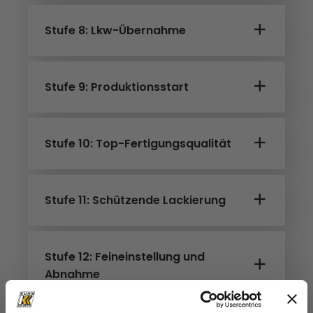
Stufe 8: Lkw-Übernahme
Stufe 9: Produktionsstart
Stufe 10: Top-Fertigungsqualität
Stufe 11: Schützende Lackierung
Stufe 12: Feineinstellung und
Abnahme