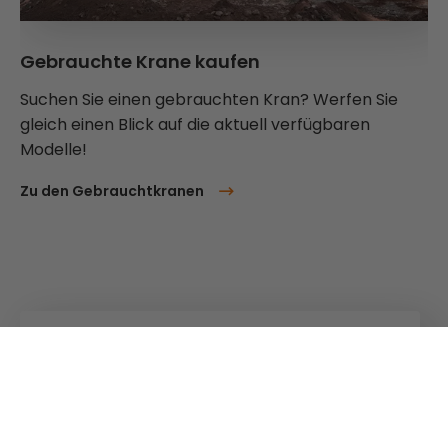
Gebrauchte Krane kaufen
Suchen Sie einen gebrauchten Kran? Werfen Sie
gleich einen Blick auf die aktuell verfügbaren
Modelle!
Zu den Gebrauchtkranen
Kuhn
Baumaschinen
Kuhn