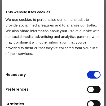
Stufe 13: Übergabe und Einweisung
This website uses cookies
We use cookies to personalise content and ads, to
Stufe 14: Top-After-Sales-
provide social media features and to analyse our traffic.
Leistungen
We also share information about your use of our site with
our social media, advertising and analytics partners who
may combine it with other information that you’ve
provided to them or that they’ve collected from your use
Stufe 15: Kundenorientierte
of their services.
schließen
Ersatzteilversorgung
Consent
Necessary
Stufe 16: Flächendeckendes
Selection
Servicenetz
Preferences
Statistics