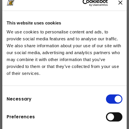
This website uses cookies
Vertrags- & Einkaufsbedingungen
We use cookies to personalise content and ads, to
Kuhn
Baumaschinen GmbH
provide social media features and to analyse our traffic.
We also share information about your use of our site with
our social media, advertising and analytics partners who
Allg. Vertragsbedingungen für
(PDF, 150.01 KB)
may combine it with other information that you’ve
Kaufverträge.pdf
provided to them or that they’ve collected from your use
Allg. Vertragsbedingungen für
(PDF, 180.66 KB)
of their services.
schließen
Mietverträge.pdf
Allg. Vertragsbedingungen für
(PDF, 52.9 KB)
Kuhn Topcon.pdf
Consent
Allg. Einkaufsbedingungen Kuhn
Necessary
(PDF, 143.73 KB)
Selection
Baumaschinen.pdf
Preferences