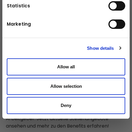
Statistics
Kuhn
Baumaschinen
Marketing
Kuhn
Gruppe
Show details
Allow all
Folgen Sie uns!
Allow selection
Karriere
Deny
Kuhn ist ein international agierender, attraktiver
Arbeitgeber: Jetzt aktuelle Stellenangebote
ansehen und mehr zu den Benefits erfahren!