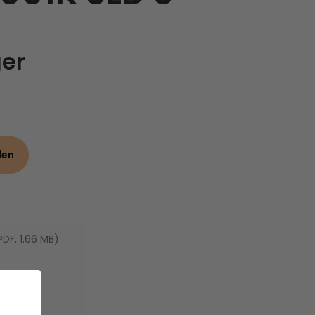
ger
den
PDF, 1.66 MB)