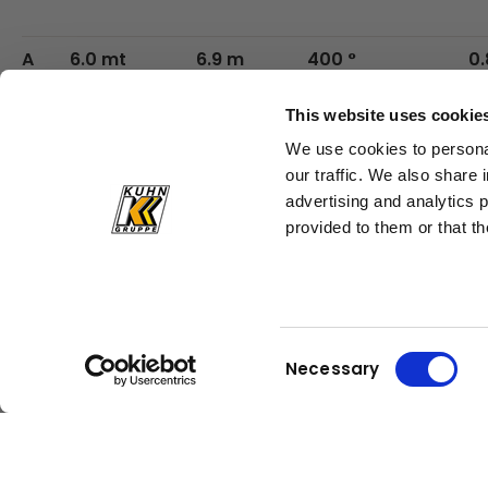
A
6.0 mt
6.9 m
400 °
0.
This website uses cookie
B
5.8 mt
8.8 m
400 °
0.
We use cookies to personal
our traffic. We also share 
advertising and analytics 
provided to them or that th
Consent
Necessary
Selection
Kuhn
Kuhn
Baumaschinen
Gruppe