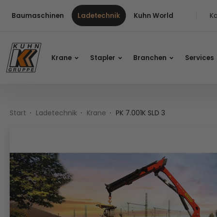
Table Of Content
PK 7.001K SLD 3
Inhalt
Inhaltsverzeichnis
Hauptnavigation
Ka
Baumaschinen
Ladetechnik
Kuhn World
Krane
Stapler
Branchen
Services
Start
Ladetechnik
Krane
PK 7.001K SLD 3