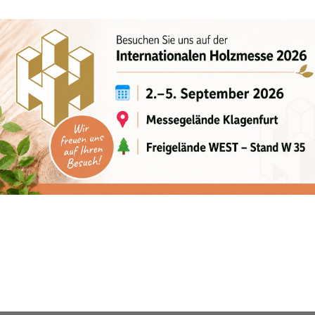
h HPSC
6,2 mt
3300 kg
8,8 m
12,4 m
400°