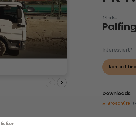
Marke
Palfin
Interessiert?
Kontakt fin
Downloads
Broschüre
(
ließen