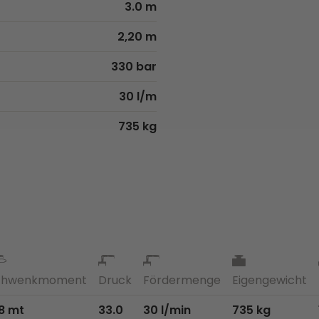
3.0 m
2,20 m
330 bar
30 l/m
735 kg
chwenkmoment
Druck
Fördermenge
Eigengewicht
8 mt
33.0
30 l/min
735 kg