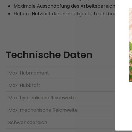
Maximale Ausschöpfung des Arbeitsbereichs durc
Höhere Nutzlast durch intelligente Leichtbauweise
Technische Daten
Max. Hubmoment
Max. Hubkraft
Max. hydraulische Reichweite
Max. mechanische Reichweite
Schwenkbereich