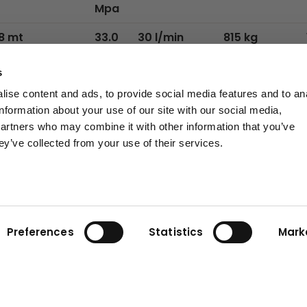
Mpa
8 mt
33.0
30 l/min
815 kg
Mpa
s
8 mt
33.0
30 l/min
885 kg
ise content and ads, to provide social media features and to an
Mpa
information about your use of our site with our social media,
partners who may combine it with other information that you’ve
ey’ve collected from your use of their services.
Preferences
Statistics
Mark