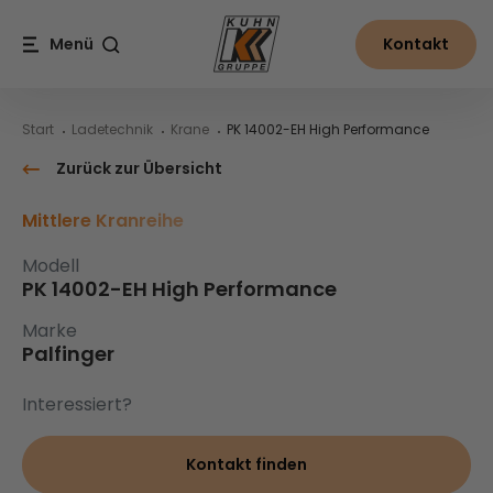
Table Of Content
PK 14002-EH High Performance
Inhalt
Inhaltsverzeichnis
Hauptnavigation
Menü
Kontakt
Suche
Start
Ladetechnik
Krane
PK 14002-EH High Performance
Zurück zur Übersicht
Mittlere Kranreihe
Modell
PK 14002-EH High Performance
Marke
Palfinger
Interessiert?
Kontakt finden