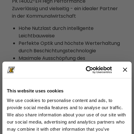
PK 14002-EH High Performance
Zuverlässig und vielseitig - ein idealer Partner
in der Kommunalwirtschaft
Hohe Nutzlast durch intelligente
Leichtbauweise
Perfekte Optik und höchste Werterhaltung
durch Beschichtungstechnologie
Maximale Ausschöpfung des
Arbeitsbereiches durch HPSC
Erhöhung der Einsatzmöglichkeiten durch
Schlauchausrüstung
Mehr Hubkraft durch E-HPLS
This website uses cookies
We use cookies to personalise content and ads, to
provide social media features and to analyse our traffic.
Technische Daten
We also share information about your use of our site with
our social media, advertising and analytics partners who
12,5 mt
Max. Hubmoment
may combine it with other information that you’ve