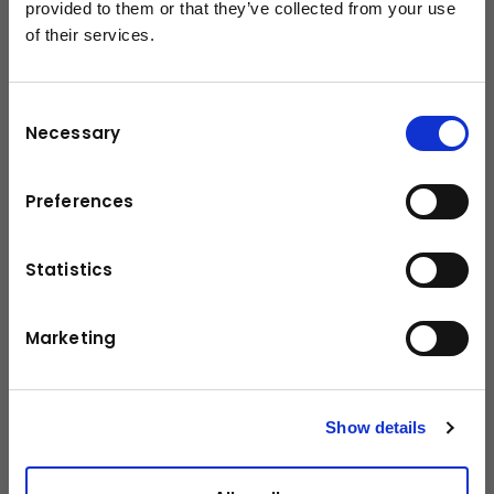
provided to them or that they’ve collected from your use
Max. Hubkraft
6100 kg
of their services.
schließen
Max. hydraulische Reichweite
17,0 m
Consent
Schwenkbereich
420°
Necessary
Selection
Schwenkmoment mit 1
1,6 mt
Schwenkgetriebe
Preferences
Abstützbreite (std)
5.0 m
Statistics
Kranbreite zusammengelegt
2,51 m
Max. Betriebsdruck
350 bar
Marketing
Fördermenge
50 - 70
l/m
Show details
Gewicht
1789 kg