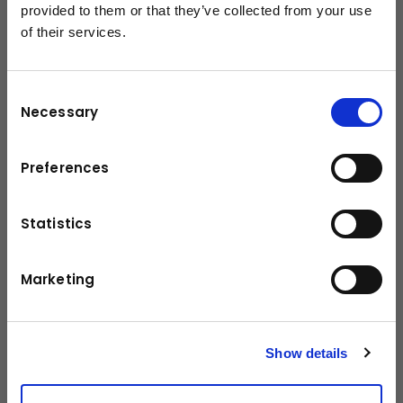
provided to them or that they’ve collected from your use
Technische Daten
of their services.
schließen
1000 kg
Tragfähigkeit
Consent
Necessary
Leistung / Drehmoment
2,2 kW
Selection
Reifen
Vulkollan
Preferences
Eigengewicht
1383 kg
Statistics
Hubhöhe
705 mm
Fahrgeschwindigkeit ohne Last
12 km/h
Marketing
Fahrgeschwindigkeit mit Last
9 km/h
Antrieb
Elektro
Show details