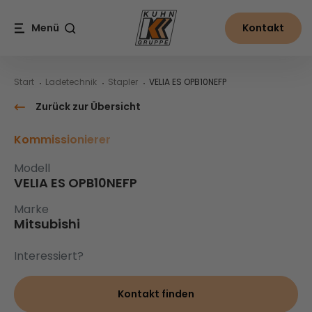
Table Of Content
VELIA ES OPB10NEFP
Inhalt
Inhaltsverzeichnis
Hauptnavigation
Menü
Kontakt
Suche
Start
Ladetechnik
Stapler
VELIA ES OPB10NEFP
Zurück zur Übersicht
Kommissionierer
Modell
VELIA ES OPB10NEFP
Marke
Mitsubishi
Interessiert?
Kontakt finden