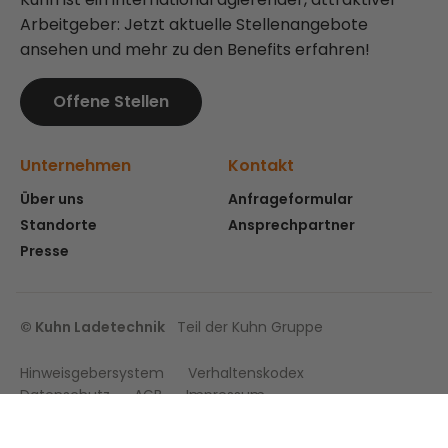
Arbeitgeber: Jetzt aktuelle Stellenangebote
ansehen und mehr zu den Benefits erfahren!
Offene Stellen
Unternehmen
Kontakt
Über uns
Anfrageformular
Standorte
Ansprechpartner
Presse
© Kuhn Ladetechnik
Teil der Kuhn Gruppe
Hinweisgebersystem
Verhaltenskodex
Datenschutz
AGB
Impressum