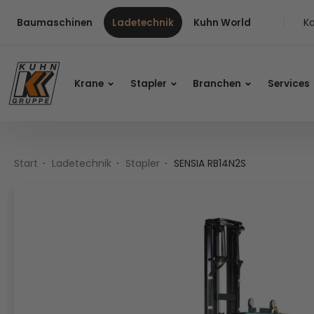
Table Of Content
SENSIA RB14N2S
Inhalt
Inhaltsverzeichnis
Hauptnavigation
Ka
Baumaschinen
Ladetechnik
Kuhn World
Krane
Stapler
Branchen
Services
Start
Ladetechnik
Stapler
SENSIA RB14N2S