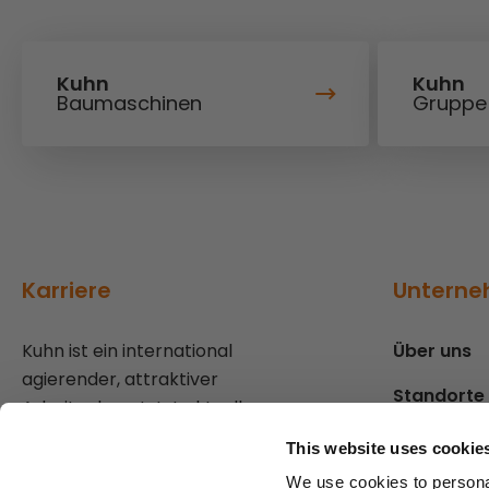
Kuhn
Kuhn
Baumaschinen
Gruppe
Karriere
Untern
Kuhn ist ein international
Über uns
agierender, attraktiver
Standorte
Arbeitgeber: Jetzt aktuelle
Stellenangebote ansehen und
Presse
This website uses cookie
mehr zu den Benefits erfahren!
We use cookies to personal