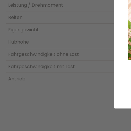
Leistung / Drehmoment
Reifen
Eigengewicht
Hubhöhe
Fahrgeschwindigkeit ohne Last
Fahrgeschwindigkeit mit Last
Antrieb