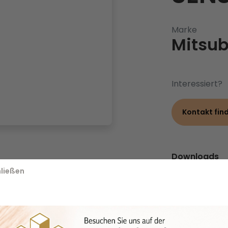
Marke
Mitsub
Interessiert?
Kontakt fin
Downloads
ließen
Broschüre
(
Datenblatt
1400 kg