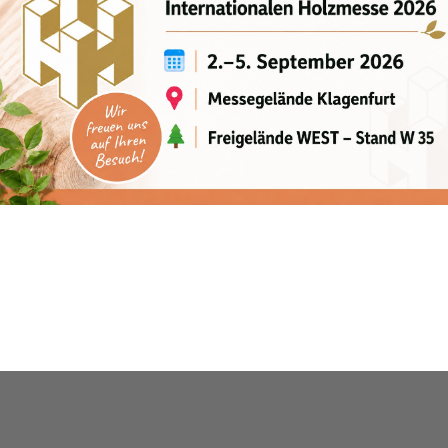
7,5 kW
PT
4770 kg
7500 mm
12 km/h
12 km/h
Elektro