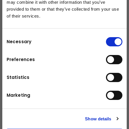
Technische Daten
may combine it with other information that you’ve
provided to them or that they’ve collected from your use
of their services.
schließen
3000 kg
Tragfähigkeit
Leistung / Drehmoment
46,9 kW
Consent
Necessary
Reifen
4-Rad-SE
Selection
Eigengewicht
4240 kg
Preferences
Hubhöhe
3000 mm
Statistics
Fahrgeschwindigkeit ohne Last
19,5 km/h
Fahrgeschwindigkeit mit Last
19 km/h
Marketing
Antrieb
Gas
Show details