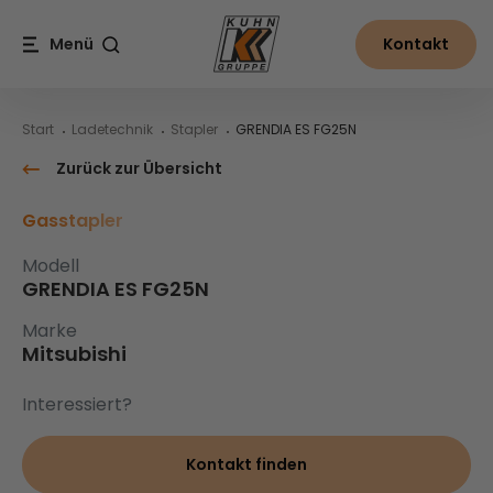
Table Of Content
GRENDIA ES FG25N
Inhalt
Inhaltsverzeichnis
Hauptnavigation
Menü
Kontakt
Suche
Start
Ladetechnik
Stapler
GRENDIA ES FG25N
Zurück zur Übersicht
Gasstapler
Modell
GRENDIA ES FG25N
Marke
Mitsubishi
Interessiert?
Kontakt finden