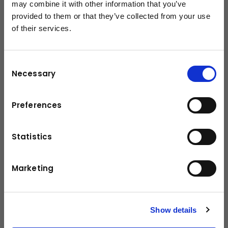
Technische Daten
may combine it with other information that you’ve
provided to them or that they’ve collected from your use
of their services.
schließen
1500 kg
Tragfähigkeit
Leistung / Drehmoment
41 kW
Consent
Necessary
Reifen
4-Rad-SE
Selection
Eigengewicht
2470 kg
Preferences
Hubhöhe
3000 mm
Statistics
Fahrgeschwindigkeit ohne Last
19,5 km/h
Fahrgeschwindigkeit mit Last
19 km/h
Marketing
Antrieb
Diesel
Show details