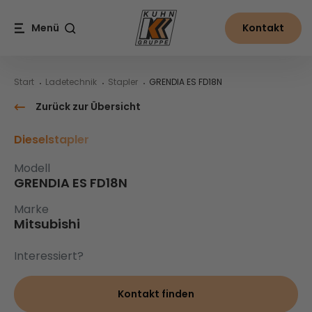
Table Of Content
GRENDIA ES FD18N
Inhalt
Inhaltsverzeichnis
Hauptnavigation
Menü
Kontakt
Suche
Start
Ladetechnik
Stapler
GRENDIA ES FD18N
Zurück zur Übersicht
Dieselstapler
Modell
GRENDIA ES FD18N
Marke
Mitsubishi
Interessiert?
Kontakt finden