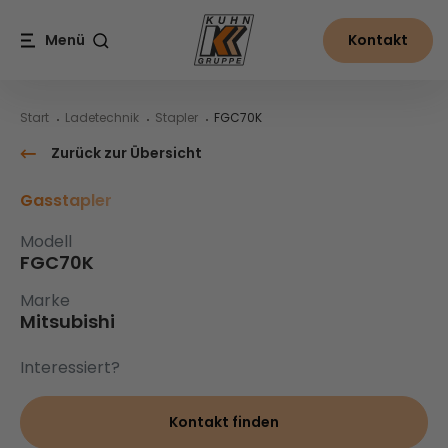
Table Of Content
FGC70K
Inhalt
Inhaltsverzeichnis
Hauptnavigation
Menü
Kontakt
Suche
Start
Ladetechnik
Stapler
FGC70K
Zurück zur Übersicht
Gasstapler
Modell
FGC70K
Marke
Mitsubishi
Interessiert?
Kontakt finden