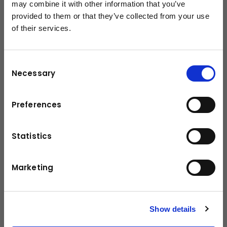
Technische Daten
may combine it with other information that you’ve
provided to them or that they’ve collected from your use
of their services.
schließen
7000 kg
Tragfähigkeit
Leistung / Drehmoment
69 kW
Consent
Necessary
Reifen
4-Rad-Bandage
Selection
Eigengewicht
9480 kg
Preferences
Hubhöhe
2150 mm
Statistics
Fahrgeschwindigkeit ohne Last
23 km/h
Fahrgeschwindigkeit mit Last
20,5 km/h
Marketing
Antrieb
Gas
Show details