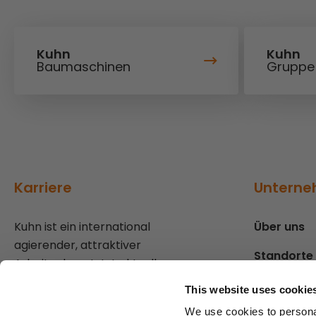
Kuhn
Kuhn
Baumaschinen
Gruppe
Karriere
Untern
Kuhn ist ein international
Über uns
agierender, attraktiver
Standorte
Arbeitgeber: Jetzt aktuelle
Stellenangebote ansehen und
Presse
This website uses cookie
mehr zu den Benefits erfahren!
We use cookies to personal