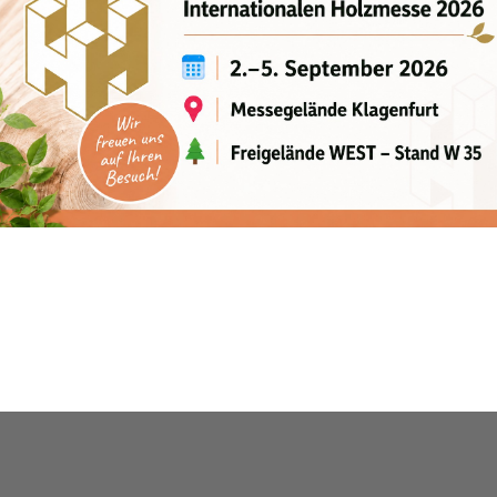
69 kW
4-Rad-Bandage
5655 kg
3000 mm
19,5 km/h
19 km/h
Gas