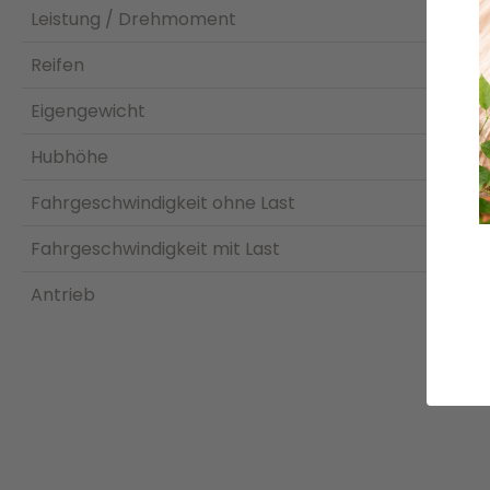
Leistung / Drehmoment
Reifen
Eigengewicht
Hubhöhe
Fahrgeschwindigkeit ohne Last
Fahrgeschwindigkeit mit Last
Antrieb