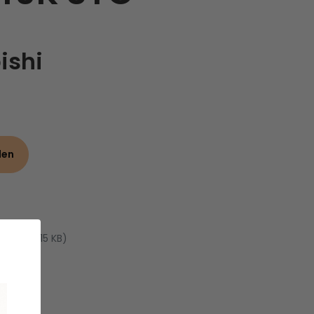
ishi
den
PDF, 567.15 KB)