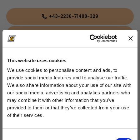
+43-2236-71488-329
c.giwiser@kuhn.at
This website uses cookies
Downloads
We use cookies to personalise content and ads, to
Broschüre
(PDF, 737.57 KB)
provide social media features and to analyse our traffic.
We also share information about your use of our site with
our social media, advertising and analytics partners who
may combine it with other information that you’ve
provided to them or that they’ve collected from your use
of their services.
schließen
Consent