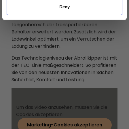
Branchen, wie Vermietungs-, Transport- oder
Deny
Entsorgungsunternehmen im Einsatz. Mit
einem knickbaren Hakenarm kann der
Längenbereich der transportierbaren
Behälter erweitert werden. Zusätzlich wird der
Ladewinkel optimiert, um ein Verrutschen der
Ladung zu verhindern.
Das Technologieniveau der Abrollkipper ist mit
der TEC-Linie maßgeschneidert. So profitieren
Sie von den neuesten Innovationen in Sachen
Sicherheit, Komfort und Leistung.
Um das Video anzusehen, müssen Sie die
Cookies akzeptieren
Marketing-Cookies akzeptieren