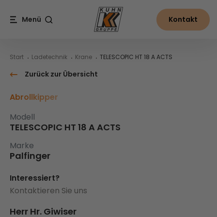
Table Of Content
TELESCOPIC HT 18 A ACTS
Inhalt
Inhaltsverzeichnis
Hauptnavigation
Menü
Kontakt
Suche
Start
Ladetechnik
Krane
TELESCOPIC HT 18 A ACTS
Zurück zur Übersicht
Abrollkipper
Modell
TELESCOPIC HT 18 A ACTS
Marke
Palfinger
Interessiert?
Kontaktieren Sie uns
Herr Hr. Giwiser