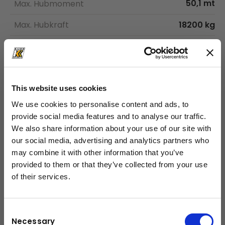
50,1 mt
Max. Hubmoment
Max. Hubkraft
18200 kg
Max. hydraulische Reichweite
21,0 m
Schwenkbereich
∞
Schwenkmoment mit 1
4,0 mt
This website uses cookies
Schwenkgetriebe
We use cookies to personalise content and ads, to
provide social media features and to analyse our traffic.
Abstützbreite (std)
7.8 m
We also share information about your use of our site with
our social media, advertising and analytics partners who
Kranbreite zusammengelegt
2,51 m
may combine it with other information that you’ve
Max. Betriebsdruck
365 bar
provided to them or that they’ve collected from your use
of their services.
schließen
Fördermenge
90 - 120
l/m
Consent
Gewicht
4155 kg
Necessary
Selection