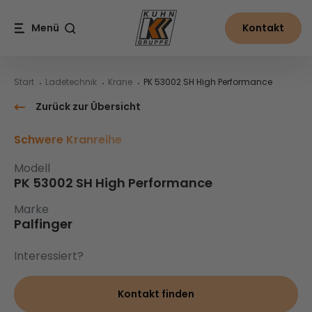
Table Of Content
PK 53002 SH High Performance
Inhalt
Inhaltsverzeichnis
Hauptnavigation
Menü
Kontakt
Suche
Start
Ladetechnik
Krane
PK 53002 SH High Performance
Zurück zur Übersicht
Schwere Kranreihe
Modell
PK 53002 SH High Performance
Marke
Palfinger
Interessiert?
Kontakt finden