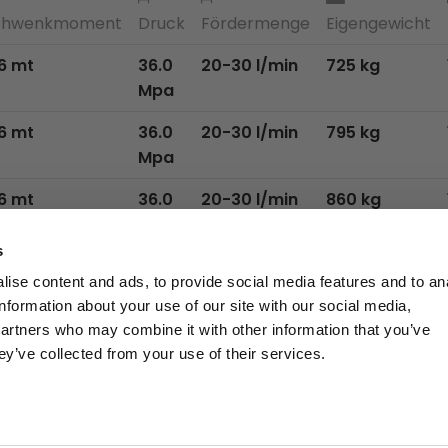
chwenkmoment
Druck
Fördermenge
Eigengewicht
6 mt
36.0
20-30 l/min
725 kg
Mpa
6 mt
36.0
20-30 l/min
795 kg
Mpa
6 mt
36.0
20-30 l/min
860 kg
Mpa
s
6 mt
36.0
20-30 l/min
920 kg
ise content and ads, to provide social media features and to an
Mpa
information about your use of our site with our social media,
partners who may combine it with other information that you’ve
ey’ve collected from your use of their services.