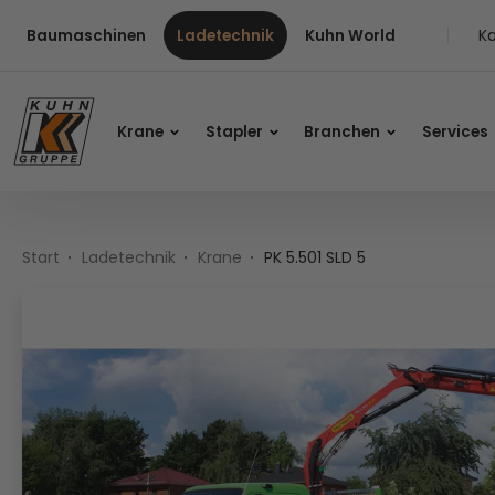
Table Of Content
PK 5.501 SLD 5
Inhalt
Inhaltsverzeichnis
Hauptnavigation
Ka
Baumaschinen
Ladetechnik
Kuhn World
Krane
Stapler
Branchen
Services
Start
Ladetechnik
Krane
PK 5.501 SLD 5