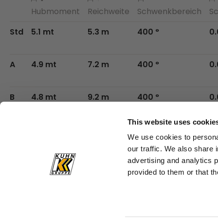
Hubmoment
Reichweite
Schwenkbereich
S
Std
5.1 mt
5.3 m
400 °
0.
A
4.9 mt
7.2 m
400 °
0.
B
4.8 mt
9.2 m
400 °
0.
This website uses cookie
C
4.6 mt
11.1 m
400 °
0.
We use cookies to personal
our traffic. We also share 
advertising and analytics 
provided to them or that th