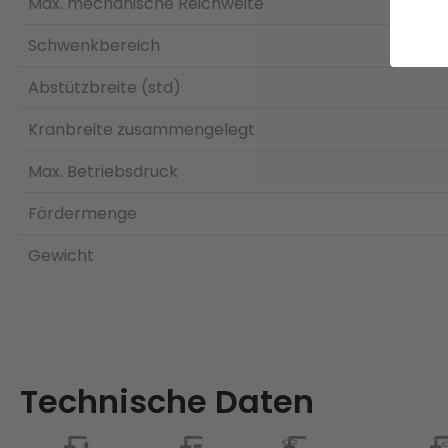
Max. mechanische Reichweite
Schwenkbereich
Abstützbreite (std)
Kranbreite zusammengelegt
Max. Betriebsdruck
Fördermenge
Gewicht
Technische Daten