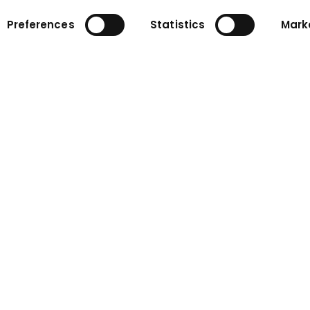
Preferences
Statistics
Mark
ehmen
Kontakt
Anfrageformular
Ansprechpartner