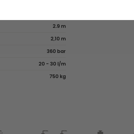
12,7 m
400°
2.9 m
2,10 m
360 bar
20 - 30 l/m
750 kg