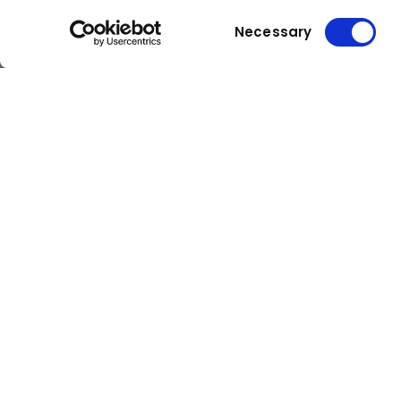
Consent
Necessary
Selection
Kuhn
Kuhn
Baumaschinen
Gruppe
Karriere
Untern
Kuhn ist ein international
Über uns
agierender, attraktiver
Standorte
Arbeitgeber: Jetzt aktuelle
Stellenangebote ansehen und
Presse
mehr zu den Benefits erfahren!