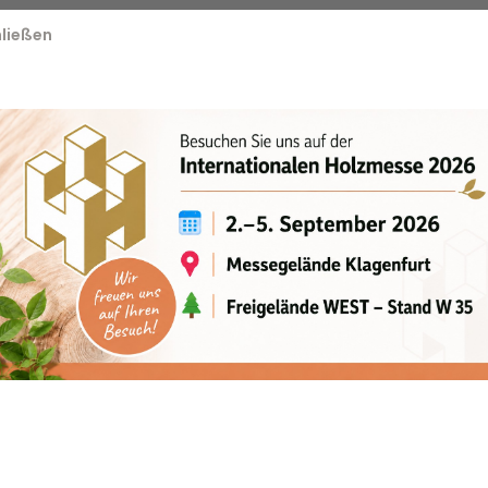
ließen
ung
h HPSC
5,1 mt
3300 kg
11,1 m