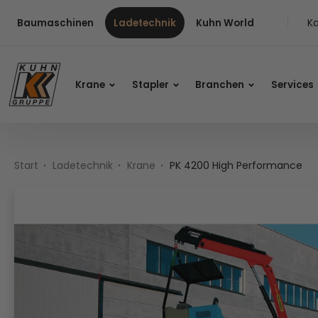
Table Of Content
PK 4200 High Performance
Inhalt
Inhaltsverzeichnis
Hauptnavigation
Ka
Baumaschinen
Ladetechnik
Kuhn World
Krane
Stapler
Branchen
Services
Start
Ladetechnik
Krane
PK 4200 High Performance