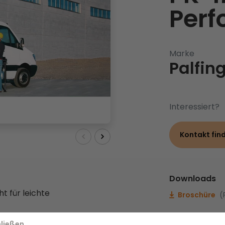
Per
Marke
Palfin
Interessiert?
Kontakt fin
Downloads
t für leichte
Broschüre
(
ließen