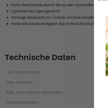
Hohe Reichweite durch bis zu vier hydraulische Au
Optimiertes Eigengewicht
Geringe Baubreite für Einsatz im innerstädtischen 
Hohe Wertbeständigkeit durch Beschichtungstech
Technische Daten
Max. Hubmoment
Max. Hubkraft
Max. hydraulische Reichweite
Schwenkbereich