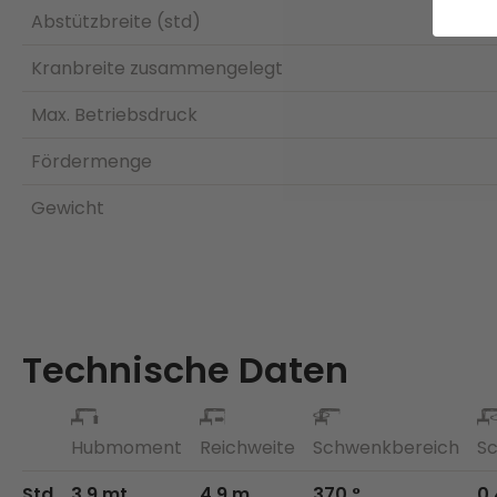
Abstützbreite (std)
Kranbreite zusammengelegt
Max. Betriebsdruck
Fördermenge
Gewicht
Technische Daten
Hubmoment
Reichweite
Schwenkbereich
S
Std
3.9 mt
4.9 m
370 °
0.