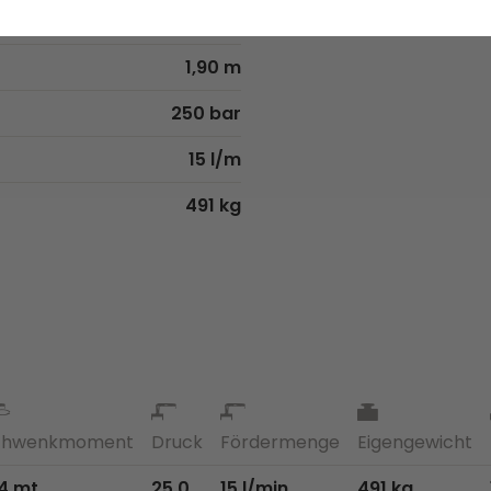
3.3 m
1,90 m
250 bar
15 l/m
491 kg
chwenkmoment
Druck
Fördermenge
Eigengewicht
4 mt
25.0
15 l/min
491 kg