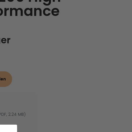
formance
ger
den
PDF, 2.24 MB)