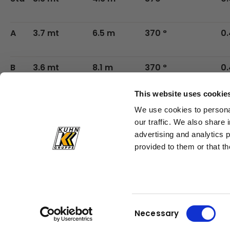
A
3.7 mt
6.5 m
370 °
0.
B
3.6 mt
8.1 m
370 °
0.
This website uses cookie
C
3.5 mt
9.8 m
370 °
0.
We use cookies to personal
our traffic. We also share 
advertising and analytics 
provided to them or that th
Consent
Necessary
Selection