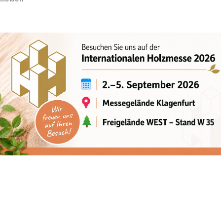
sschübe
Bereich
nologie
3,9 mt
990 kg
9,7 m
370°