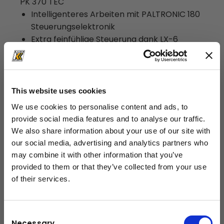
PK 370 TEC
Intelligenteres Arbeiten mit PALTRONIC 180
Steuerungselektronik
Extra feinfühlige Steuerung dank LX-6
Steuerventil
Sehr steifes und leichtes Armsystem durch
P-Profil
Effizienter und schneller durch
This website uses cookies
Endlosschwenkwerk
We use cookies to personalise content and ads, to
Hohe Bedienfreundlichkeit durch eigens
provide social media features and to analyse our traffic.
entwickelte Funkfernsteuerung PALcom P7
We also share information about your use of our site with
Mehr Effizienz im Fly-Jib Betrieb durch DPS-
our social media, advertising and analytics partners who
C
may combine it with other information that you’ve
Maximale Ausschöpfung des
provided to them or that they’ve collected from your use
Arbeitsbereiches durch erweitertes HPSC
of their services.
schließen
Mehr Hubkraft durch S-HPLS
Zweckmäßig und schön durch Functional
Design
Consent
Necessary