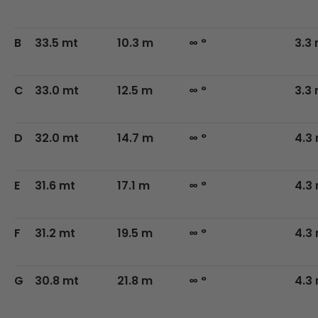
B
33.5 mt
10.3 m
∞ °
3.3
C
33.0 mt
12.5 m
∞ °
3.3
D
32.0 mt
14.7 m
∞ °
4.3
E
31.6 mt
17.1 m
∞ °
4.3
F
31.2 mt
19.5 m
∞ °
4.3
G
30.8 mt
21.8 m
∞ °
4.3