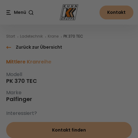
Table Of Content
PK 370 TEC
Inhalt
Inhaltsverzeichnis
Hauptnavigation
Menü
Kontakt
Suche
Start
Ladetechnik
Krane
PK 370 TEC
Zurück zur Übersicht
Mittlere Kranreihe
Modell
PK 370 TEC
Marke
Palfinger
Interessiert?
Kontakt finden