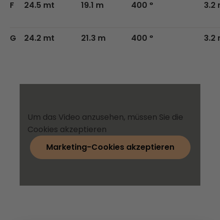
F
24.5 mt
19.1 m
400 °
3.2
G
24.2 mt
21.3 m
400 °
3.2
Um das Video anzusehen, müssen Sie die
Cookies akzeptieren
Marketing-Cookies akzeptieren