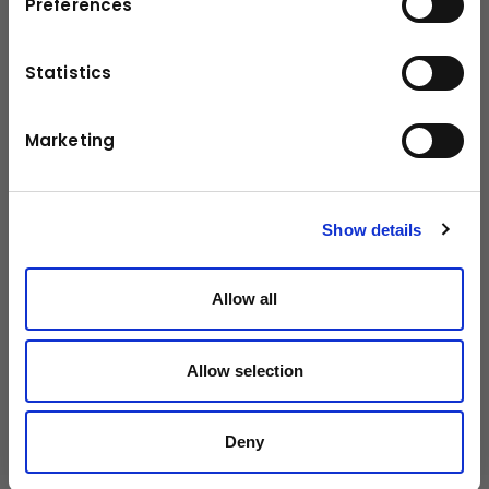
Preferences
Schwenkbereich
400°
Statistics
Schwenkmoment mit 1
3,2 mt
Schwenkgetriebe
Marketing
Abstützbreite (std)
5.6 m
Platzbedarf für Montage (Std)
1,01 m
Show details
Kranbreite zusammengelegt
2,53 m
Max. Betriebsdruck
320 bar
Allow all
Fördermenge
55 - 80
l/m
Allow selection
Gewicht
2876 kg
Deny