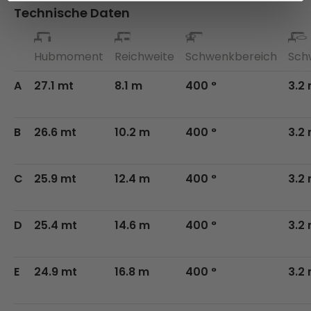
Technische Daten
Hubmoment
Reichweite
Schwenkbereich
Sch
A
27.1 mt
8.1 m
400 °
3.2
B
26.6 mt
10.2 m
400 °
3.2
C
25.9 mt
12.4 m
400 °
3.2
D
25.4 mt
14.6 m
400 °
3.2
E
24.9 mt
16.8 m
400 °
3.2