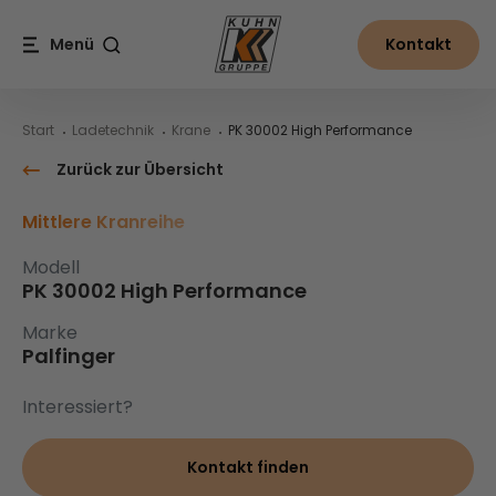
Table Of Content
PK 30002 High Performance
Inhalt
Inhaltsverzeichnis
Hauptnavigation
Menü
Kontakt
Suche
Start
Ladetechnik
Krane
PK 30002 High Performance
Zurück zur Übersicht
Mittlere Kranreihe
Modell
PK 30002 High Performance
Marke
Palfinger
Interessiert?
Kontakt finden