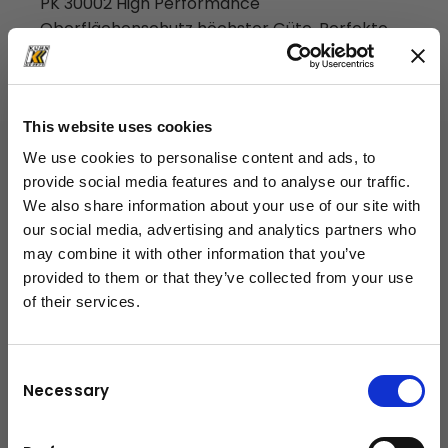
PK 30002 High Performance
Oberflächenschutz höchster Güte. Perfekte
Optik ein Kranleben lang.
Perfekte Optik und höchste Werterhaltung
durch Beschichtungstechnologie
This website uses cookies
Zusätzliche Einsatzmöglichkeiten durch
We use cookies to personalise content and ads, to
Power Link Plus
provide social media features and to analyse our traffic.
Erhöhte Einsatzzeiten durch
We also share information about your use of our site with
wartungsarmes Schubsystem
our social media, advertising and analytics partners who
may combine it with other information that you’ve
provided to them or that they’ve collected from your use
Technische Daten
of their services.
schließen
27,3 mt
Max. Hubmoment
Consent
Necessary
Selection
Max. Hubkraft
10000 kg
Max. hydraulische Reichweite
21,3 m