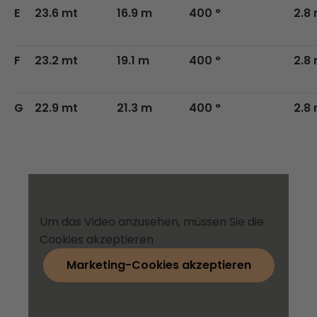
E
23.6 mt
16.9 m
400 °
2.8
F
23.2 mt
19.1 m
400 °
2.8
G
22.9 mt
21.3 m
400 °
2.8
Um das Video anzusehen, müssen Sie die
Cookies akzeptieren
Marketing-Cookies akzeptieren