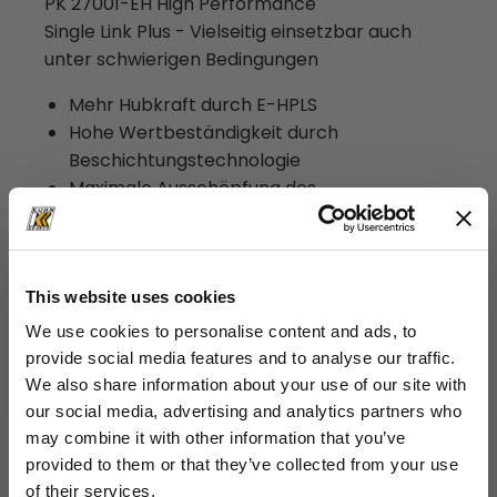
PK 27001-EH High Performance
Single Link Plus - Vielseitig einsetzbar auch
unter schwierigen Bedingungen
Mehr Hubkraft durch E-HPLS
Hohe Wertbeständigkeit durch
Beschichtungstechnologie
Maximale Ausschöpfung des
Arbeitsbereiches durch HPSC
Erhöhte Einsatzzeiten durch
Wartungsarmes Schubsystem
Hohe Bedienerfreundlichkeit durch
This website uses cookies
optionale Funkfernsteuerung
We use cookies to personalise content and ads, to
provide social media features and to analyse our traffic.
We also share information about your use of our site with
our social media, advertising and analytics partners who
Technische Daten
may combine it with other information that you’ve
provided to them or that they’ve collected from your use
26,5 mt
Max. Hubmoment
of their services.
schließen