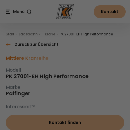
Table Of Content
PK 27001-EH High Performance
Inhalt
Inhaltsverzeichnis
Hauptnavigation
Menü
Kontakt
Suche
Start
Ladetechnik
Krane
PK 27001-EH High Performance
Zurück zur Übersicht
Mittlere Kranreihe
Modell
PK 27001-EH High Performance
Marke
Palfinger
Interessiert?
Kontakt finden