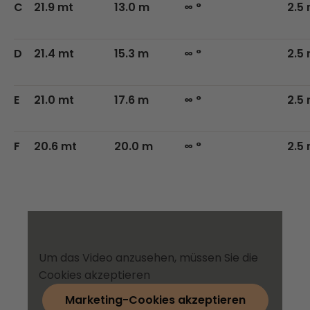
C
21.9 mt
13.0 m
∞ °
2.5
D
21.4 mt
15.3 m
∞ °
2.5
E
21.0 mt
17.6 m
∞ °
2.5
F
20.6 mt
20.0 m
∞ °
2.5
Um das Video anzusehen, müssen Sie die
Cookies akzeptieren
Marketing-Cookies akzeptieren