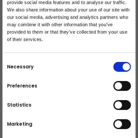
Technische Daten
provide social media features and to analyse our traffic.
We also share information about your use of our site with
our social media, advertising and analytics partners who
23,5 mt
Max. Hubmoment
may combine it with other information that you’ve
provided to them or that they’ve collected from your use
Max. Hubkraft
7100 kg
of their services.
schließen
Max. hydraulische Reichweite
20,0 m
Schwenkbereich
∞
Consent
Necessary
Selection
Schwenkmoment mit 1
2,5 mt
Schwenkgetriebe
Preferences
Abstützbreite (std)
5.6 m
Statistics
Platzbedarf für Montage (Std)
1,05 m
Kranbreite zusammengelegt
2,55 m
Marketing
Max. Betriebsdruck
385 bar