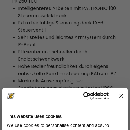
PK 250 TEC
Intelligenteres Arbeiten mit PALTRONIC 180
Steuerungselektronik
Extra feinfühlige Steuerung dank LX-6
Steuerventil
Sehr steifes und leichtes Armsystem durch
P-Profil
Effizienter und schneller durch
Endlosschwenkwerk
Hohe Bedienfreundlichkeit durch eigens
entwickelte Funkfernsteuerung PALcom P7
Maximale Ausschöpfung des
Arbeitsbereiches durch erweitertes HPSC
Mehr Hubkraft durch S-HPLS
Zweckmäßig und schön durch Functional
Design
This website uses cookies
We use cookies to personalise content and ads, to