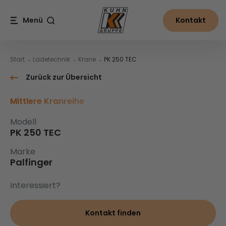
Table Of Content
PK 250 TEC
Inhalt
Inhaltsverzeichnis
Hauptnavigation
Menü
Kontakt
Suche
Start
Ladetechnik
Krane
PK 250 TEC
Zurück zur Übersicht
Mittlere Kranreihe
Modell
PK 250 TEC
Marke
Palfinger
Interessiert?
Kontakt finden