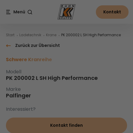
Table Of Content
PK 200002 L SH High Performance
Inhalt
Inhaltsverzeichnis
Hauptnavigation
Menü
Kontakt
Suche
Start
Ladetechnik
Krane
PK 200002 L SH High Performance
Zurück zur Übersicht
Schwere Kranreihe
Modell
PK 200002 L SH High Performance
Marke
Palfinger
Interessiert?
Kontakt finden