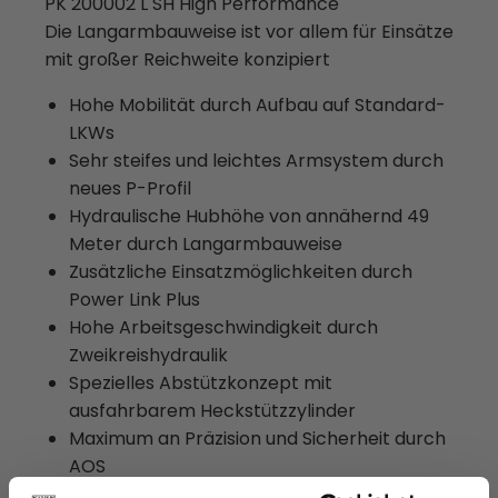
PK 200002 L SH High Performance
Die Langarmbauweise ist vor allem für Einsätze
mit großer Reichweite konzipiert
Hohe Mobilität durch Aufbau auf Standard-
LKWs
Sehr steifes und leichtes Armsystem durch
neues P-Profil
Hydraulische Hubhöhe von annähernd 49
Meter durch Langarmbauweise
Zusätzliche Einsatzmöglichkeiten durch
Power Link Plus
Hohe Arbeitsgeschwindigkeit durch
Zweikreishydraulik
Spezielles Abstützkonzept mit
ausfahrbarem Heckstützzylinder
Maximum an Präzision und Sicherheit durch
AOS
Maximale Ausschöpfung des