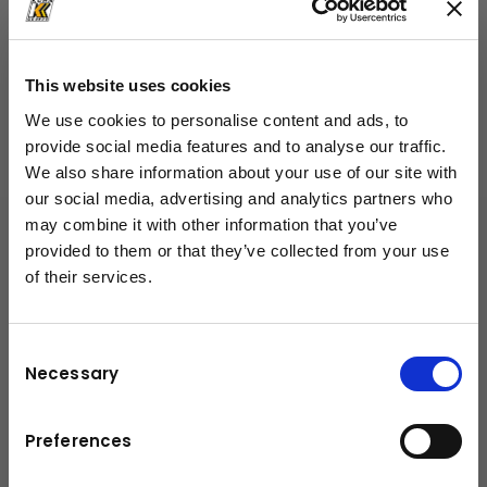
Arbeitsbereiches durch erweitertes HPSC
Mehr Effizienz im Fly-Jib Betrieb durch DPS
Plus
This website uses cookies
We use cookies to personalise content and ads, to
provide social media features and to analyse our traffic.
Technische Daten
We also share information about your use of our site with
our social media, advertising and analytics partners who
150,7 mt
Max. Hubmoment
may combine it with other information that you’ve
provided to them or that they’ve collected from your use
Max. Hubkraft
40000
of their services.
schließen
kg
Max. hydraulische Reichweite
25,6 m
Consent
Necessary
Selection
Schwenkbereich
∞
Abstützbreite (std)
10.4 m
Preferences
Max. Betriebsdruck
385 bar