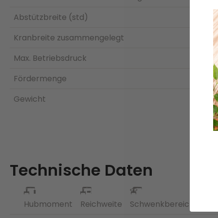
Abstützbreite (std)
Kranbreite zusammengelegt
Max. Betriebsdruck
Fördermenge
Gewicht
Technische Daten
Hubmoment
Reichweite
Schwenkbereich
Sch