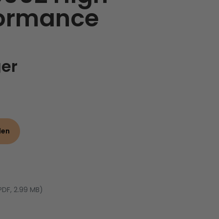
formance
ger
den
PDF, 2.99 MB)