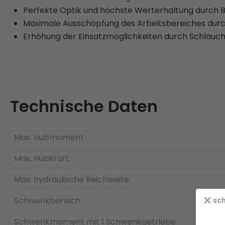
Perfekte Optik und höchste Werterhaltung durch 
Maximale Ausschöpfung des Arbeitsbereiches dur
Erhöhung der Einsatzmöglichkeiten durch Schlauc
Technische Daten
Max. Hubmoment
Max. Hubkraft
Max. hydraulische Reichweite
Schwenkbereich
sch
Schwenkmoment mit 1 Schwenkgetriebe