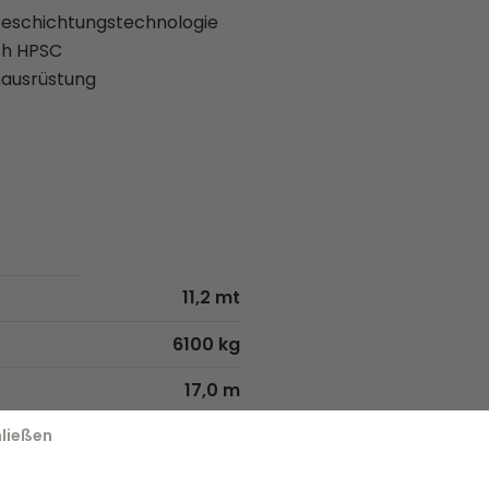
Beschichtungstechnologie
ch HPSC
hausrüstung
11,2 mt
6100 kg
17,0 m
420°
ließen
1,6 mt