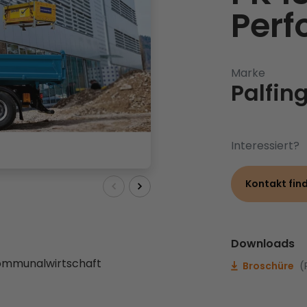
Per
Marke
Palfin
Interessiert?
Kontakt fin
Downloads
r Kommunalwirtschaft
Broschüre
(