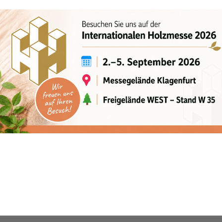
5.0 m
2,50 m
320 bar
35 - 50 l/m
1764 kg
wenkmoment
Druck
Fördermenge
Eigengewicht
K