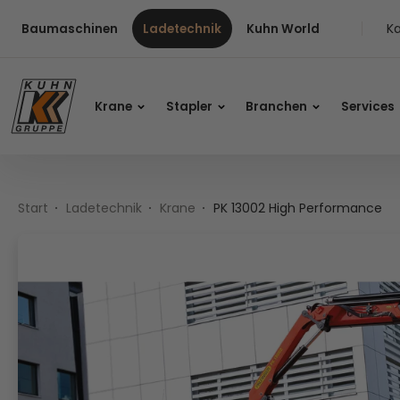
Table Of Content
PK 13002 High Performance
Inhalt
Inhaltsverzeichnis
Hauptnavigation
Ka
Baumaschinen
Ladetechnik
Kuhn World
Krane
Stapler
Branchen
Services
Start
Ladetechnik
Krane
PK 13002 High Performance