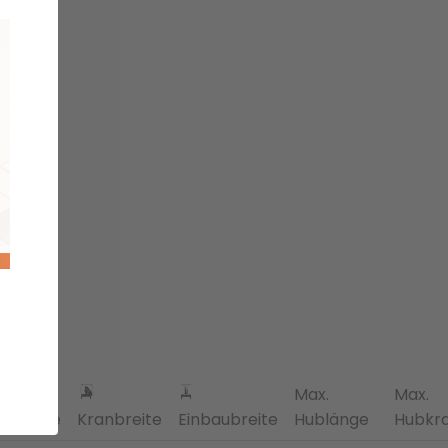
Max.
Max.
ranhöhe
Kranbreite
Einbaubreite
Hublänge
Hubkra