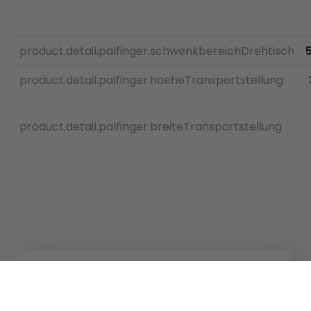
product.detail.palfinger.schwenkbereichDrehtisch
product.detail.palfinger.hoeheTransportstellung
product.detail.palfinger.breiteTransportstellung
Kuhn
Baumaschinen