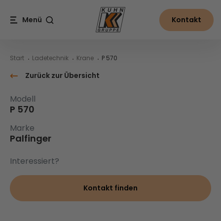
Table Of Content
P 570
Inhalt
Inhaltsverzeichnis
Hauptnavigation
Menü
Kontakt
Suche
Start
Ladetechnik
Krane
P 570
Zurück zur Übersicht
Modell
P 570
Marke
Palfinger
Interessiert?
Kontakt finden