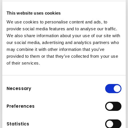
This website uses cookies
We use cookies to personalise content and ads, to
provide social media features and to analyse our traffic.
We also share information about your use of our site with
our social media, advertising and analytics partners who
may combine it with other information that you’ve
Aktion
provided to them or that they’ve collected from your use
Mittwoch
17.12.2025
of their services.
TIER IV, Komatsu und EARTHBRAIN
beginnen Zusammenarbeit zur
praktischen Anwendung autonomer
Consent
Technologie für Baumaschinen
Necessary
Selection
Mehr lesen
Preferences
Statistics