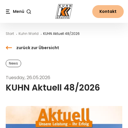
Table Of Content
KUHN Aktuell 48/2026
Downloads
Kontakt
Neues aus der Welt von Kuhn
Inhalt
Inhaltsverzeichnis
Hauptnavigation
Menü
Kontakt
Suche
Start
Kuhn World
KUHN Aktuell 48/2026
zurück zur Übersicht
News
Tuesday, 26.05.2026
KUHN Aktuell 48/2026