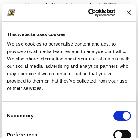
abgeschlossen. Seither stehen mehr als 2.700
Quadratmeter Werkstätten- und 1.400
Quadratmeter Bürofläche als Servicezentrale für
Baumaschinen
und Werkstätten-Center für
This website uses cookies
Ladetechnik
zur Verfügung.
We use cookies to personalise content and ads, to
provide social media features and to analyse our traffic.
We also share information about your use of our site with
our social media, advertising and analytics partners who
2006:
Gründung von Kuhn Polska
may combine it with other information that you’ve
Sp.z.o.o.
provided to them or that they’ve collected from your use
of their services.
Consent
Necessary
Selection
Preferences