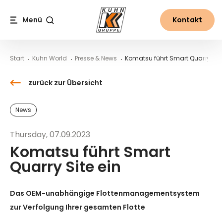
Table Of Content
Komatsu führt Smart Quarry Site ein
Downloads
Kontakt
Neues aus der Welt von Kuhn
Inhalt
Inhaltsverzeichnis
Hauptnavigation
Menü
Kontakt
Suche
Start
Kuhn World
Presse & News
Komatsu führt Smart Quarry Site
zurück zur Übersicht
News
Thursday, 07.09.2023
Komatsu führt Smart
Quarry Site ein
Das OEM-unabhängige Flottenmanagementsystem
zur Verfolgung Ihrer gesamten Flotte