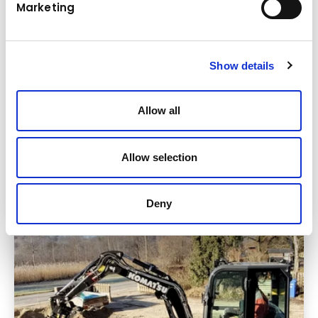
Marketing
Show details
Aktion
Allow all
Donnerstag
31.10.2024
Vorbereitet in die Kalte Jahreszeit!
Allow selection
Mehr lesen
Deny