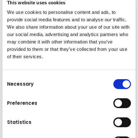
This website uses cookies
Ihrer Flotte erhöhen.
We use cookies to personalise content and ads, to
provide social media features and to analyse our traffic.
We also share information about your use of our site with
our social media, advertising and analytics partners who
News
may combine it with other information that you’ve
Neues aus der Welt
von Kuhn
provided to them or that they’ve collected from your use
of their services.
Erhalten Sie aktuelle Einblicke in die Welt von Kuhn!
Consent
Necessary
Selection
Preferences
Statistics