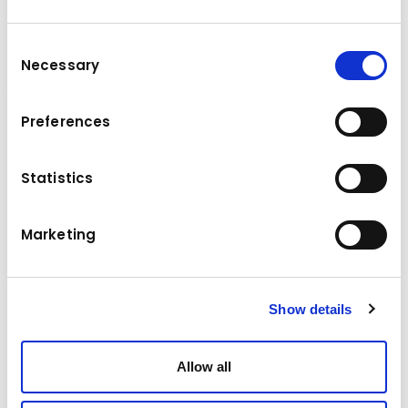
Ansprechpersonen am Standort
Consent
Necessary
Selection
Werkstattmeister
Preferences
Bernd Schramm
+43-2262-71400-360
Statistics
Marketing
Ladetetechnik
Show details
Anfahrt zum Standort
Allow all