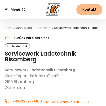
Table Of Content
Servicewerk Ladetechnik Bisamberg
Ansprechpersonen am Standort
Bernd Schramm
Anfahrt zum Standort
Inhalt
Inhaltsverzeichnis
Hauptnavigation
Menü
Kontakt
Suche
Start
Kuhn World
Standorte
Servicewerk Ladetechnik Bisamberg
Zurück zur Übersicht
Ladetetechnik
Servicewerk Ladetechnik
Bisamberg
Servicewerk Ladetechnik Bisamberg
Klein-Engersdorferstraße 40
2100 Bisamberg
Österreich
+43-2262-71400
Fax
+43-2262-71400-393