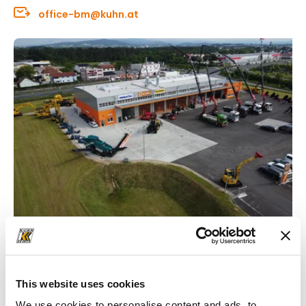
office-bm@kuhn.at
Anfahrt zum Standort
This website uses cookies
We use cookies to personalise content and ads, to