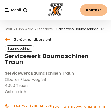
Table Of Content
Servicewerk Baumaschinen Traun
Anfahrt zum Standort
Inhalt
Inhaltsverzeichnis
Hauptnavigation
Menü
Kontakt
Suche
Start
Kuhn World
Standorte
Servicewerk Baumaschinen Traun
Zurück zur Übersicht
Baumaschinen
Servicewerk Baumaschinen
Traun
Servicewerk Baumaschinen Traun
Oberer Flözerweg 98
4050 Traun
Österreich
+43 7229/20604-770
Fax
+43-07229-20604-790