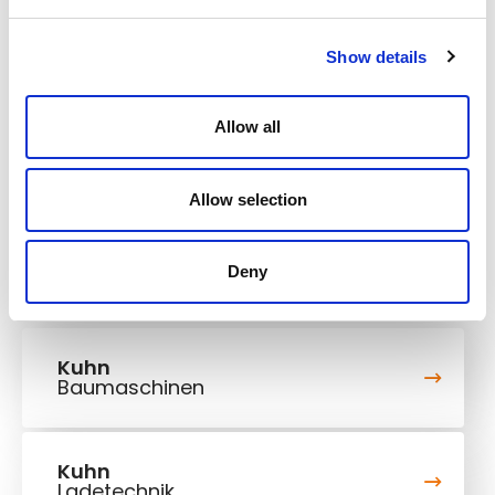
Show details
Um die Map anzusehen, müssen Sie die Cookies
Allow all
akzeptieren.
Marketing-Cookies akzeptieren
Allow selection
Deny
Kuhn
Baumaschinen
Kuhn
Ladetechnik