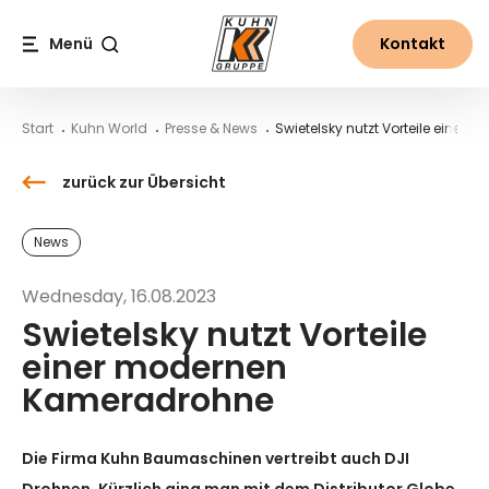
Table Of Content
Swietelsky nutzt Vorteile einer modernen Kameradrohne
Downloads
Kontakt
Neues aus der Welt von Kuhn
Inhalt
Inhaltsverzeichnis
Hauptnavigation
Menü
Kontakt
Suche
Start
Kuhn World
Presse & News
Swietelsky nutzt Vorteile eine
zurück zur Übersicht
News
Wednesday, 16.08.2023
Swietelsky nutzt Vorteile
einer modernen
Kameradrohne
Die Firma Kuhn Baumaschinen vertreibt auch DJI