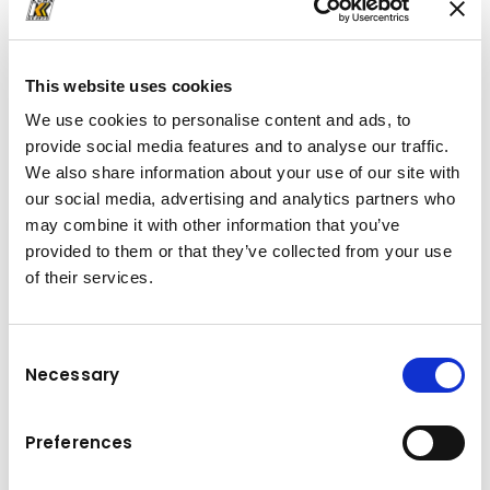
So schafft man bei der Vermessung mittels Drohne
beispielsweise problemlos eine Bodengenauigkeit
von zwei Zentimetern.
This website uses cookies
We use cookies to personalise content and ads, to
provide social media features and to analyse our traffic.
Erwähnte Produkte
We also share information about your use of our site with
our social media, advertising and analytics partners who
may combine it with other information that you’ve
provided to them or that they’ve collected from your use
of their services.
Consent
Necessary
Selection
Preferences