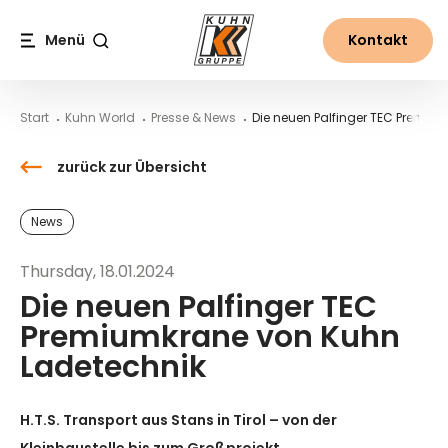
Table Of Content
Die neuen Palfinger TEC Premiumkrane von Kuhn Ladete
Kontakt
Neues aus der Welt von Kuhn
Inhalt
Inhaltsverzeichnis
Hauptnavigation
Menü
Kontakt
Suche
Start
Kuhn World
Presse & News
Die neuen Palfinger TEC Premiu
zurück zur Übersicht
News
Thursday, 18.01.2024
Die neuen Palfinger TEC
Premiumkrane von Kuhn
Ladetechnik
H.T.S. Transport aus Stans in Tirol – von der