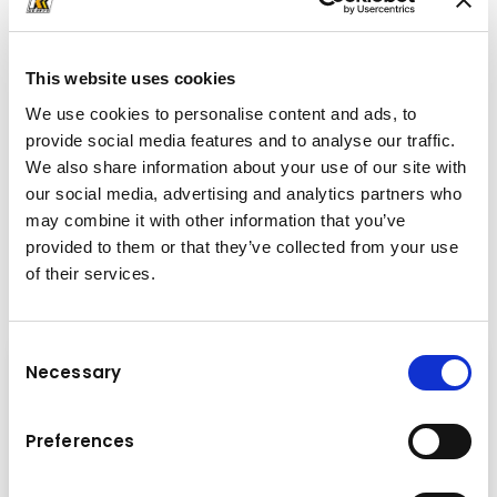
zahlreichen Assistenz- und Komfortsystemen
ausgestattet –
der Traum eines jeden Kranfahrers!
This website uses cookies
We use cookies to personalise content and ads, to
provide social media features and to analyse our traffic.
We also share information about your use of our site with
our social media, advertising and analytics partners who
News
may combine it with other information that you’ve
Neues aus der Welt
von Kuhn
provided to them or that they’ve collected from your use
Erhalten Sie aktuelle Einblicke in die Welt von Kuhn!
of their services.
Consent
Necessary
Selection
Preferences