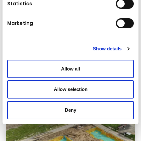
Statistics
Marketing
Show details
Aktion
Allow all
Dienstag
06.05.2025
Habau übernimmt von Kuhn 39 Komatsu
Geräte mit Ausrüstung von
Allow selection
Baumaschinentechnik
Mehr lesen
Deny