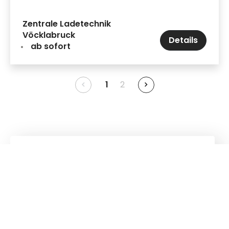
Zentrale Ladetechnik
Vöcklabruck
Details
ab sofort
1
2
Kuhn
Baumaschinen
Kuhn
Ladetechnik