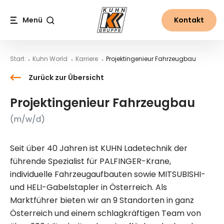
Table Of Content
Projektingenieur Fahrzeugbau
Jetzt bewerben!
Karriere und Jobs bei Kuhn
Inhalt
Inhaltsverzeichnis
Hauptnavigation
Menü
Kontakt
Suche
Start
Kuhn World
Karriere
Projektingenieur Fahrzeugbau
Zurück zur Übersicht
Projektingenieur Fahrzeugbau
(m/w/d)
Seit über 40 Jahren ist KUHN Ladetechnik der
führende Spezialist für PALFINGER-Krane,
individuelle Fahrzeugaufbauten sowie MITSUBISHI-
und HELI-Gabelstapler in Österreich. Als
Marktführer bieten wir an 9 Standorten in ganz
Österreich und einem schlagkräftigen Team von