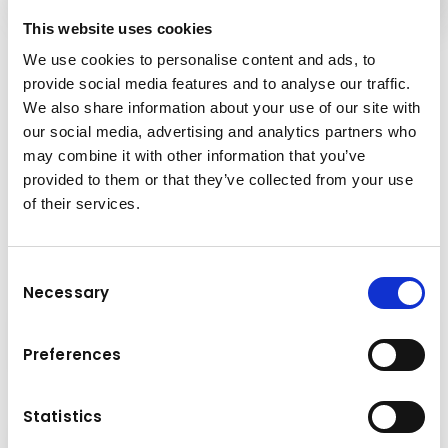
This website uses cookies
We use cookies to personalise content and ads, to
provide social media features and to analyse our traffic.
Klingt interessant?
We also share information about your use of our site with
Jetzt bewerben!
our social media, advertising and analytics partners who
may combine it with other information that you’ve
provided to them or that they’ve collected from your use
Wir freuen uns auf deine aussagekräftigen
of their services.
Unterlagen!
Consent
Anrede
Necessary
Selection
Preferences
Vorname
*
Statistics