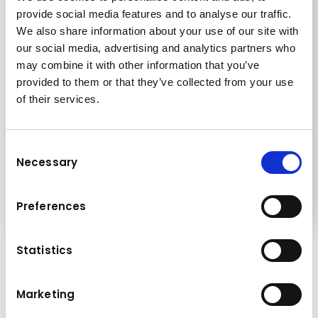
Jetzt bewerben!
provide social media features and to analyse our traffic.
We also share information about your use of our site with
our social media, advertising and analytics partners who
may combine it with other information that you’ve
Kontakt
provided to them or that they’ve collected from your use
of their services.
Zentrale Ladetechnik Vöcklabruck Peter-
Anich-Straße 1
4840 Vöcklabruck
Consent
Österreich
Necessary
Selection
oder direkt per Mail an
karriere-lt@kuhn.at
Preferences
Statistics
Klingt interessant?
Marketing
Jetzt bewerben!