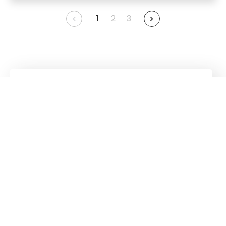
1
2
3
Kuhn
Baumaschinen
Kuhn
Ladetechnik
Folgen Sie uns!