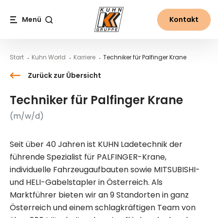
Table Of Content
Techniker für Palfinger Krane
Jetzt bewerben!
Karriere und Jobs bei Kuhn
Inhalt
Inhaltsverzeichnis
Hauptnavigation
Menü
Kontakt
Suche
Start
Kuhn World
Karriere
Techniker für Palfinger Krane
Zurück zur Übersicht
Techniker für Palfinger Krane
(m/w/d)
Seit über 40 Jahren ist KUHN Ladetechnik der
führende Spezialist für PALFINGER-Krane,
individuelle Fahrzeugaufbauten sowie MITSUBISHI-
und HELI-Gabelstapler in Österreich. Als
Marktführer bieten wir an 9 Standorten in ganz
Österreich und einem schlagkräftigen Team von